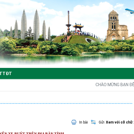
TTĐT
CHÀO MỪNG BẠN ĐẾN 
In bài
Gửi
Xem với cỡ chữ 
YẾN XE BUÝT TRÊN ĐỊA BÀN TỈNH