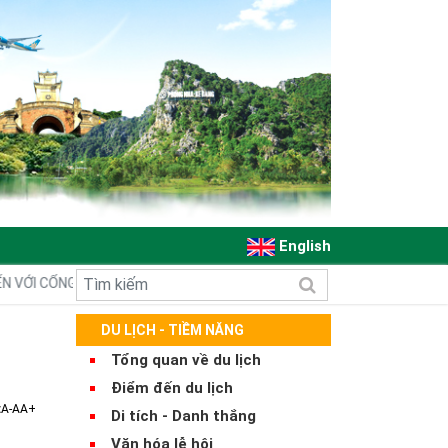
English
VỚI CỔNG THÔNG TIN ĐIỆN TỬ QUẢNG BÌNH
DU LỊCH - TIỀM NĂNG
Tổng quan về du lịch
Điểm đến du lịch
:
A-
A
A+
Di tích - Danh thắng
Văn hóa lễ hội