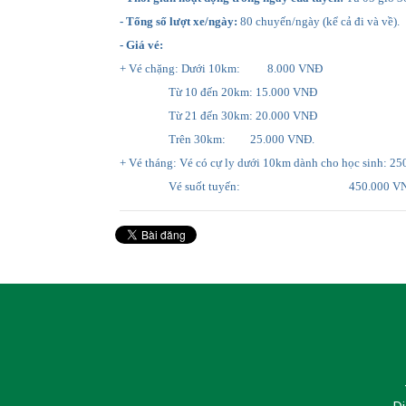
- Tổng số lượt xe/ngày:
80 chuyến/ngày (kể cả đi và về).
- Giá vé:
+ Vé chặng: Dưới 10km: 8.000 VNĐ
Từ 10 đến 20km: 15.000 VNĐ
Từ 21 đến 30km: 20.000 VNĐ
Trên 30km: 25.000 VNĐ.
+ Vé tháng: Vé có cự ly dưới 10km dành cho học sinh: 2
Vé suốt tuyến: 450.000 VN