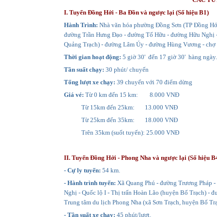
I. Tuyến Đồng Hới - Ba Đồn và ngược lại (Số hiệu B1)
Hành Trình:
Nhà văn hóa phường Đồng Sơn (TP Đồng Hới)
đường Trần Hưng Đạo - đường Tố Hữu - đường Hữu Nghị -
Quảng Trạch) - đường Lâm Úy - đường Hùng Vương - chợ 
Thời gian hoạt động:
5 giờ 30' đến 17 giờ 30' hàng ngày.
Tần suất chạy:
30 phút/ chuyến
Tổng lượt xe chạy:
39 chuyến với 70 điểm dừng
Giá vé:
Từ 0 km đến 15 km: 8.000 VNĐ
Từ 15km đến 25km: 13.000 VNĐ
Từ 25km đến 35km: 18.000 VNĐ
Trên 35km (suốt tuyến): 25.000 VNĐ
II. Tuyến Đồng Hới - Phong Nha và ngược lại (Số hiệu B
- Cự ly tuyến:
54 km.
- Hành trình tuyến:
Xã Quang Phú - đường Trương Pháp - N
Nghị - Quốc lộ I - Thị trấn Hoàn Lão (huyện Bố Trạch) -
Trung tâm du lịch Phong Nha (xã Sơn Trạch, huyện Bố Trạ
- Tần suất xe chạy:
45 phút/lượt.