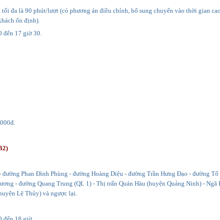
t tối đa là 90 phút/lượt (có phương án điều chỉnh, bổ sung chuyến vào thời gian ca
khách ổn định).
0 đến 17 giờ 30.
.000đ.
B2)
 đường Phan Đình Phùng - đường Hoàng Diệu - đường Trần Hưng Đạo - đường Tố 
ơng - đường Quang Trung (QL 1) - Thị trấn Quán Hàu (huyện Quảng Ninh) - Ngã
huyện Lệ Thủy) và ngược lại.
0 đến 18 giờ.