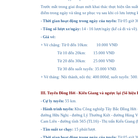
Trước mắt trong giai đoạn mới khai thác thực hiện tần suấ
điểm trong ngày và tăng xe phục vụ sau khi có lưu lượng 
- Thời gian hoạt động trong ngày của tuyến:
Từ 05 giờ 3
- Tổng số lượt xe/ngày:
14 - 16 lượt/ngày (kể cả đi và về).
- Giá vé:
+ Vé chặng: Từ 0 đến 10km: 10.000 VNĐ
Từ 10 đến 20km: 15.000 VNĐ
Từ 20 đến 30km: 25.000 VNĐ
Từ 30 đến suốt tuyến: 35.000 VNĐ.
+ Vé tháng: Nội thành, nội thị: 400.000đ; suốt tuyến: 500
III. Tuyến Đồng Hới - Kiến Giang và ngược lại (Số hiệu 
- Cự ly tuyến:
55 km.
- Hành trình tuyến:
Khu Công nghiệp Tây Bắc Đồng Hới -
đường Hữu Nghị - đường Lý Thường Kiệt - đường Hùng Vư
Cam Liên - đường tỉnh 565 (TL16) - Thị trấn Kiến Giang (
- Tần suất xe chạy:
15 phút/lượt.
- Thời gian hoạt động trong ngày của tuyến:
Từ 05 giờ 3