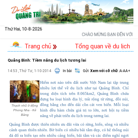
Thứ Hai, 10-8-2026
CHÀO MỪNG BẠN ĐẾN VỚI CỔN
Trang chủ
Tổng quan về du lịch
Quảng Bình: Tiềm năng du lịch tương lai
14:53 ,Thứ Tư, 1-10-2014
In bài
Gửi
Xem với cỡ chữ :
A-
A
A+
Hiếm nơi nào trên đất nước Việt Nam lại tập trung
nhiều lợi thế về du lịch như tại Quảng Bình. Chỉ
trong diện tích trên 8.065km2, Quảng Bình chứa
đựng ba loại hình địa lý, trải rộng từ rừng, đồi núi,
đồng bằng cho đến dải cồn cát ven biển. Mỗi loại
Thạch nhũ ở động
hình đều hàm chứa giá trị to lớn, nơi hội tụ tiềm
Phong Nha - Kẻ
Bàng
năng về phát triển du lịch trong tương lai.
Quảng Bình được thiên nhiên ưu đãi vừa có rừng, biển, sông và nhiều
cảnh quan thiên nhiên. Bờ biển có nhiều bãi tắm đẹp, có hệ thống núi
đá đổ ra biển tạo nên nhiều cảng biển, bãi tắm và các điểm nghỉ ngơi