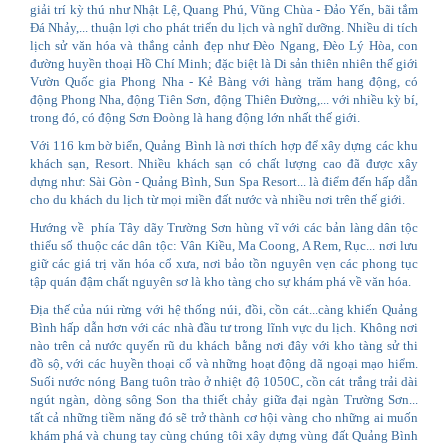
giải trí kỳ thú như Nhật Lệ, Quang Phú, Vũng Chùa - Đảo Yến, bãi tắm
Đá Nhảy,... thuận lợi cho phát triển du lịch và nghĩ dưỡng. Nhiều di tích
lịch sử văn hóa và thắng cảnh đẹp như Đèo Ngang, Đèo Lý Hòa, con
đường huyền thoại Hồ Chí Minh; đặc biệt là Di sản thiên nhiên thế giới
Vườn Quốc gia Phong Nha - Kẻ Bàng với hàng trăm hang động, có
động Phong Nha, động Tiên Sơn, động Thiên Đường,... với nhiều kỳ bí,
trong đó, có động Sơn Đoòng là hang động lớn nhất thế giới.
Với 116 km bờ biển, Quảng Bình là nơi thích hợp để xây dựng các khu
khách sạn, Resort. Nhiều khách sạn có chất lượng cao đã được xây
dựng như: Sài Gòn - Quảng Bình, Sun Spa Resort... là điểm đến hấp dẫn
cho du khách du lịch từ mọi miền đất nước và nhiều nơi trên thế giới.
Hướng về phía Tây dãy Trường Sơn hùng vĩ với các bản làng dân tộc
thiểu số thuộc các dân tộc: Vân Kiều, Ma Coong, A Rem, Rục... nơi lưu
giữ các giá trị văn hóa cổ xưa, nơi bảo tồn nguyên vẹn các phong tục
tập quán đậm chất nguyên sơ là kho tàng cho sự khám phá về văn hóa.
Địa thế của núi rừng với hệ thống núi, đồi, cồn cát...càng khiến Quảng
Bình hấp dẫn hơn với các nhà đầu tư trong lĩnh vực du lịch. Không nơi
nào trên cả nước quyến rũ du khách bằng nơi đây với kho tàng sử thi
đồ sộ, với các huyền thoại cổ và những hoạt động dã ngoại mạo hiểm.
Suối nước nóng Bang tuôn trào ở nhiệt độ 1050C, cồn cát trắng trải dài
ngút ngàn, dòng sông Son tha thiết chảy giữa đại ngàn Trường Sơn...
tất cả những tiềm năng đó sẽ trở thành cơ hội vàng cho những ai muốn
khám phá và chung tay cùng chúng tôi xây dựng vùng đất Quảng Bình