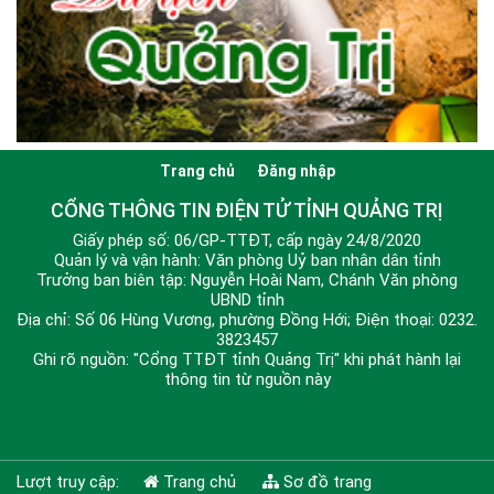
Trang chủ
Đăng nhập
CỔNG THÔNG TIN ĐIỆN TỬ TỈNH QUẢNG TRỊ
Giấy phép số: 06/GP-TTĐT, cấp ngày 24/8/2020
Quản lý và vận hành: Văn phòng Uỷ ban nhân dân tỉnh
Trưởng ban biên tập: Nguyễn Hoài Nam, Chánh Văn phòng
UBND tỉnh
Địa chỉ: Số 06 Hùng Vương, phường Đồng Hới; Điện thoại: 0232.
3823457
Ghi rõ nguồn: "Cổng TTĐT tỉnh Quảng Trị" khi phát hành lại
thông tin từ nguồn này
Lượt truy cập:
Trang chủ
Sơ đồ trang