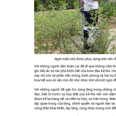
Ngôi miếu nhỏ được phục dựng trên nền đất
Với những người dân Xuân Lai đã đi qua những năm thán
ghi dấu ấn sự tàn phá khốc liệt của bom đạn kẻ thù. Hơ
nay chỉ còn lại phần nền móng, bình phong và hai trụ 
họa tiết xưa cũ vẫn còn đó như nhắc nhớ về một ngôi đìn
Với những người đã gắn bó cùng làng trong những năm
đạn, bền bỉ trước sự hủy diệt của kẻ thù vẫn còn đậm
được kể lại bằng tất cả niềm tự hào, sự trân trọng. Mả
dịp quan trọng của làng, chính quyền và người dân lại
công thần khai khẩn, lập làng, cùng nhau mong mỏi điề