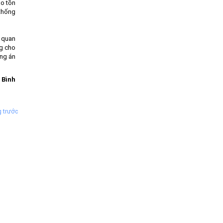
o tồn
 thống
n quan
ng cho
ơng án
 Bình
g trước