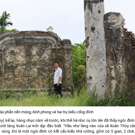
lại phần nền móng, bình phong và hai trụ biểu cổng đình
) kể lại, hàng chục năm về trước, khi thế hệ như cụ lớn lên đã thấy ngôi đìn
gười làng Xuân Lai mỗi dịp đặc biệt. “Hầu như làng nào của xã Xuân Thủy c
g vùng. Đó là một ngôi đình có kết cấu kiểu nhà rường, gồm có 5 gian, 2 chái