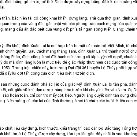
cột đình bằng gỗ lim to, bề thế. Đình được xây dựng bằng đá kết dính bằng vữ
ại.
 thần, bậc hiền tài có công khai khẩn, dựng làng. Trải qua thời gian, đình Xu
 quan trọng của vùng đất, gắn chặt với các phong trào cách mạng của quân 
ọng, mang dấu ấn đặc biệt của vùng đất phía tả ngạn sông Kiến Giang: Chiến
 tiền khởi, đình Xuân Lai là nơi họp bàn bí mật của cán bộ Việt Minh, tổ ch
iành chính quyền. Sau Cách mạng tháng Tám, đình Xuân Lai trở thành nơi tổ ch
hống Pháp, đình cũng là nơi để thanh niên trong xã tập luyện võ nghệ, chuẩn 
lý do mà đình làng luôn là mục tiêu để giặc Pháp thực hiện các cuộc tấn côn
m 1953. Trong trận chiến này, lực lượng Đại đội 361 huyện Lệ Thủy phối hợp v
đẩy lùi đợt tấn công của địch, tiêu diệt 142 tên địch.
 sau những cuộc đánh phá ác liệt của giặc Mỹ, đình Xuân Lai bị tàn phá, đán
 kết, cất giấu vũ khí, đạn dược, hàng hóa trước khi chuyển tiếp vào Nam. Cụ D
ị sập hoàn toàn, chỉ còn trơ mấy cột, kèo. Người làng quyết định tận dụng ch
g. Nền móng cũ còn lại của đình thường là nơi tổ chức các buổi lễ tiễn con 
ào chất liệu xây dựng, kích thước, kiểu trang trí, các cán bộ Bảo tàng Tổng hợ
nh khá lớn ở Lệ Thủy, được xây dựng, tôn tạo lần gần đây nhất là vào khoản