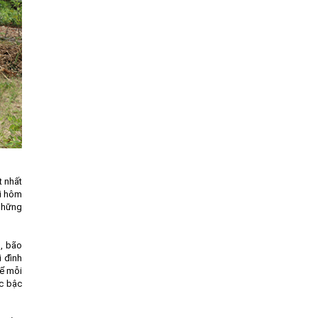
t nhất
ai hôm
 những
m, bão
i đình
để mỗi
ác bậc