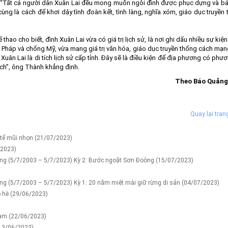
 “Tất cả người dân Xuân Lai đều mong muốn ngôi đình được phục dựng và bả
ùng là cách để khơi dậy tình đoàn kết, tình làng, nghĩa xóm, giáo dục truyền
o cho biết, đình Xuân Lai vừa có giá trị lịch sử, là nơi ghi dấu nhiều sự kiệ
Pháp và chống Mỹ, vừa mang giá trị văn hóa, giáo dục truyền thống cách mạ
Xuân Lai là di tích lịch sử cấp tỉnh. Đây sẽ là điều kiện để địa phương có phư
 tích”, ông Thành khẳng định.
Theo Báo Quảng
Quay lại tran
h tế mũi nhọn
(21/07/2023)
/2023)
Bàng (5/7/2003 – 5/7/2023) Kỳ 2: Bước ngoặt Sơn Đoòng
(15/07/2023)
àng (5/7/2003 – 5/7/2023) Kỳ 1: 20 năm miệt mài giữ rừng di sản
(04/07/2023)
p hè
(29/06/2023)
Nam
(22/06/2023)
13/06/2023)