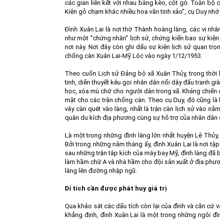
các gian liên kết với nhau bằng kèo, cột gỗ. Toàn bộ 
Kiện gỗ chạm khắc nhiều hoa văn tinh xảo”, cụ Duy nhớ l
Đình Xuân Lai là nơi thờ Thành hoàng làng, các vị nhân
như một "chứng nhân" lịch sử, chứng kiến bao sự kiện
nơi này. Nơi đây còn ghi dấu sự kiện lịch sử quan tr
chống càn Xuân Lai-Mỹ Lộc vào ngày 1/12/1953.
Theo cuốn Lịch sử Đảng bộ xã Xuân Thủy, trong thời kỳ
tinh, diễn thuyết kêu gọi nhân dân nổi dậy đấu tranh g
học, xóa mù chữ cho người dân trong xã. Kháng chiến c
mặt cho các trận chống càn. Theo cụ Duy, đó cũng là 
vây càn quét vào làng, nhất là trận càn lịch sử vào nă
quân du kích địa phương cùng sự hỗ trợ của nhân dân đã 
Là một trong những đình làng lớn nhất huyện Lệ Thủy,
Bởi trong những năm tháng ấy, đình Xuân Lai là nơi tập
sau những trận tập kích của máy bay Mỹ, đình làng đã b
làm hầm chữ A và nhà hầm cho đội sản xuất ở địa phươn
làng lên đường nhập ngũ.
Di tích cần được phát huy giá trị
Qua khảo sát các dấu tích còn lại của đình và căn cứ v
khẳng định, đình Xuân Lai là một trong những ngôi đì