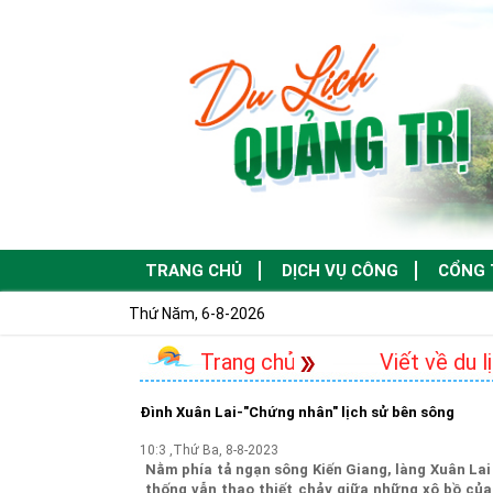
TRANG CHỦ
DỊCH VỤ CÔNG
CỔNG 
Thứ Năm, 6-8-2026
Trang chủ
Viết về du l
Đình Xuân Lai-"Chứng nhân" lịch sử bên sông
10:3 ,Thứ Ba, 8-8-2023
Nằm phía tả ngạn sông Kiến Giang, làng Xuân Lai
thống vẫn thao thiết chảy giữa những xô bồ của 