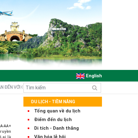
English
N VỚI CỔNG THÔNG TIN ĐIỆN TỬ QUẢNG BÌNH
DU LỊCH - TIỀM NĂNG
Tổng quan về du lịch
Điểm đến du lịch
:
A-
A
A+
Di tích - Danh thắng
truyền
Văn hóa lễ hội
Lai là