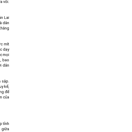
a vôi.
ân Lai
và dân
 thắng
ức mít
ức dạy
bị mọi
g, bao
ới dân
h sập.
uy kể,
úng để
em của
p tỉnh
g giữa