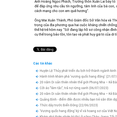
Anh Hoàng Ngọc Phách, Trưởng thôn Xuân Lai bày tỏ:
để đáp ứng nhu cầu tín ngưỡng, tâm linh của bà con, c
cách mạng cho con em quê hương”.
Ông Mai Xuân Thành, Phó Giám đốc Sở Văn hóa và Thể tha
trọng của địa phương qua hai cuộc kháng chiến chống 
thế hệ trẻ hôm nay. “Sở đang lập hồ sơ công nhận đình 
cụ thể trong bảo tồn, tôn tạo và phát huy giá trị của di
Các tin khác
Huyện Lệ Thủy phát triển du lịch trở thành ngành kin
Hành trình khám phá 'vương quốc hang động'
(21/07
20 năm Di sản thiên nhiên thế giới Phong Nha – Kẻ 
Cởi áo "lâm tặc", trả nợ rừng xanh
(06/07/2023)
20 năm Di sản thiên nhiên thế giới Phong Nha – Kẻ B
Quảng Bình - điểm đến được nhiều bạn trẻ săn đón dị
Thức dậy trước Biển Đông
(22/06/2023)
‘Vương quốc hang động’ kỳ vĩ và hoang sơ của Việt 
Khám phá thiên nhiên kỳ thú ở sông Chày - hang Tối
(