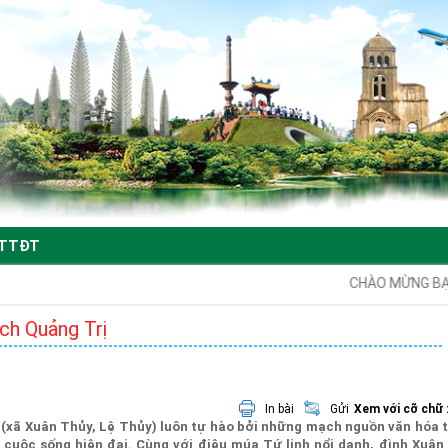
TTĐT
CHÀO MỪNG BẠN ĐẾ
ịch Quảng Trị
In bài
Gửi
Xem với cỡ chữ 
 (xã Xuân Thủy, Lệ Thủy) luôn tự hào bởi những mạch nguồn văn hóa 
cuộc sống hiện đại. Cùng với điệu múa Tứ linh nổi danh, đình Xuân 