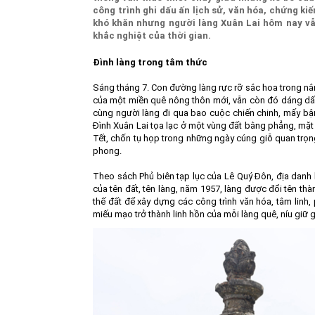
công trình ghi dấu ấn lịch sử, văn hóa, chứng k
khó khăn nhưng người làng Xuân Lai hôm nay vẫn
khắc nghiệt của thời gian.
Đình làng trong tâm thức
Sáng tháng 7. Con đường làng rực rỡ sắc hoa trong nắn
của một miền quê nông thôn mới, vẫn còn đó dáng dấp 
cùng người làng đi qua bao cuộc chiến chinh, mấy bận
Đình Xuân Lai tọa lạc ở một vùng đất bằng phẳng, mặt 
Tết, chốn tụ họp trong những ngày cúng giỗ quan trọng
phong.
Theo sách Phủ biên tạp lục của Lê Quý Đôn, địa danh là
của tên đất, tên làng, năm 1957, làng được đổi tên thà
thế đất để xây dựng các công trình văn hóa, tâm linh
miếu mạo trở thành linh hồn của mỗi làng quê, níu giữ gi