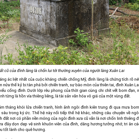
 cũ của đình làng là chốn lui tới thường xuyên của người làng Xuân Lai
g ác liệt nhất của cuộc kháng chiến chống Mỹ, đình làng là chứng tích rõ né
n nửa thế kỷ bị tàn phá bởi chiến tranh, sự bào mòn của thiên tai, đình Xuân L
biểu cổng đình. Dưới lớp rêu phong của thời gian cùng chi chít vết bom đạn,
h từng là hồn vía thiêng liêng, là tài sản văn hóa vô giá của một vùng đất.
 tháng khói lửa chiến tranh, hình ảnh ngôi đình kiên trung đi qua mưa bo
 sâu trong ký ức. Thế hệ này nối tiếp thế hệ khác, những câu chuyện về ngô
nh đất nơi có phần nền móng của ngôi đình xưa cũ vẫn là nơi chốn linh thiêng 
 ra đây dọn dẹp vệ sinh khuôn viên của đình, dâng hương tưởng nhớ, tri ân c
u tốt lành cho quê hương.