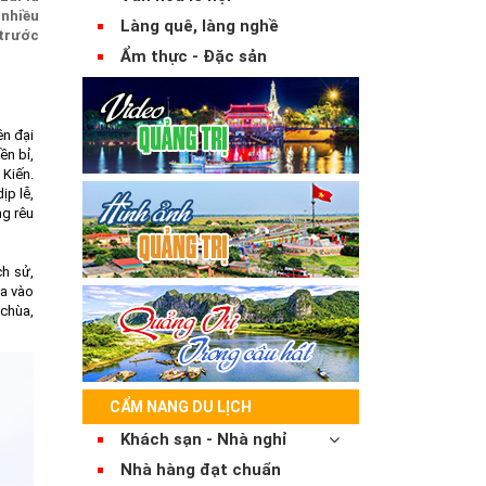
 nhiều
Làng quê, làng nghề
 trước
Ẩm thực - Đặc sản
ện đại
ền bỉ,
 Kiến.
ịp lễ,
ng rêu
ch sử,
ựa vào
 chùa,
CẨM NANG DU LỊCH
Khách sạn - Nhà nghỉ
Nhà hàng đạt chuẩn