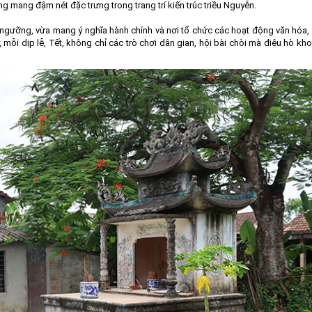
cũng mang đậm nét đặc trưng trong trang trí kiến trúc triều Nguyễn.
ín ngưỡng, vừa mang ý nghĩa hành chính và nơi tổ chức các hoạt động văn hóa, 
mỗi dịp lễ, Tết, không chỉ các trò chơi dân gian, hội bài chòi mà điệu hò kh