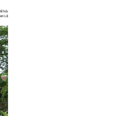
lễ hội
oan Lệ