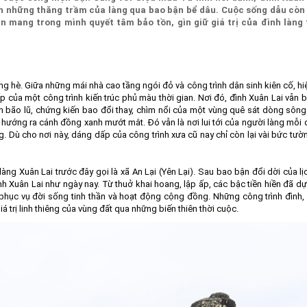
iến những thăng trầm của làng qua bao bận bể dâu. Cuộc sống dẫu còn
 mang trong mình quyết tâm bảo tồn, gìn giữ giá trị của đình làng
g hè. Giữa những mái nhà cao tầng ngói đỏ và công trình dân sinh kiên cố, hi
của một công trình kiến trúc phủ màu thời gian. Nơi đó, đình Xuân Lai vẫn b
 bão lũ, chứng kiến bao đổi thay, chìm nổi của một vùng quê sát dòng sông
hướng ra cánh đồng xanh mướt mắt. Đó vẫn là nơi lui tới của người làng mỗi d
. Dù cho nơi này, dáng dấp của công trình xưa cũ nay chỉ còn lại vài bức tườ
ng Xuân Lai trước đây gọi là xã An Lại (Yên Lại). Sau bao bận đổi dời của lị
nh Xuân Lai như ngày nay. Từ thuở khai hoang, lập ấp, các bậc tiền hiền đã d
, phục vụ đời sống tinh thần và hoạt động cộng đồng. Những công trình đình,
á trị linh thiêng của vùng đất qua những biến thiên thời cuộc.