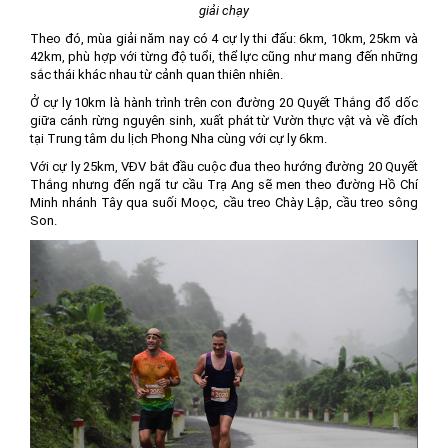
giải chạy
Theo đó, mùa giải năm nay có 4 cự ly thi đấu: 6km, 10km, 25km và
42km, phù hợp với từng độ tuổi, thể lực cũng như mang đến những
sắc thái khác nhau từ cảnh quan thiên nhiên.
Ở cự ly 10km là hành trình trên con đường 20 Quyết Thắng đổ dốc
giữa cánh rừng nguyên sinh, xuất phát từ Vườn thực vật và về đích
tại Trung tâm du lịch Phong Nha cùng với cự ly 6km.
Với cự ly 25km, VĐV bắt đầu cuộc đua theo hướng đường 20 Quyết
Thắng nhưng đến ngã tư cầu Trạ Ang sẽ men theo đường Hồ Chí
Minh nhánh Tây qua suối Moọc, cầu treo Chày Lập, cầu treo sông
Son.