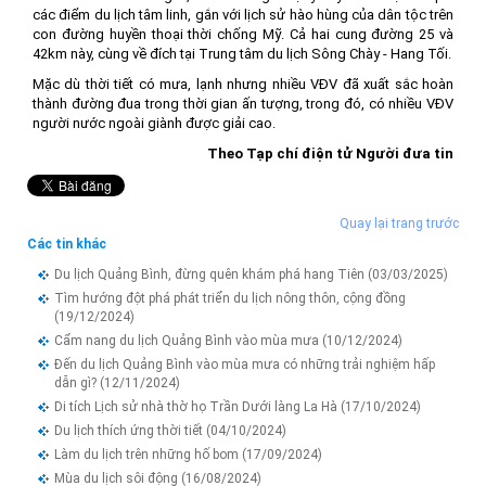
các điểm du lịch tâm linh, gắn với lịch sử hào hùng của dân tộc trên
con đường huyền thoại thời chống Mỹ. Cả hai cung đường 25 và
42km này, cùng về đích tại Trung tâm du lịch Sông Chày - Hang Tối.
Mặc dù thời tiết có mưa, lạnh nhưng nhiều VĐV đã xuất sắc hoàn
thành đường đua trong thời gian ấn tượng, trong đó, có nhiều VĐV
người nước ngoài giành được giải cao.
Theo Tạp chí điện tử Người đưa tin
Quay lại trang trước
Các tin khác
Du lịch Quảng Bình, đừng quên khám phá hang Tiên
(03/03/2025)
Tìm hướng đột phá phát triển du lịch nông thôn, cộng đồng
(19/12/2024)
Cẩm nang du lịch Quảng Bình vào mùa mưa
(10/12/2024)
Đến du lịch Quảng Bình vào mùa mưa có những trải nghiệm hấp
dẫn gì?
(12/11/2024)
Di tích Lịch sử nhà thờ họ Trần Dưới làng La Hà
(17/10/2024)
Du lịch thích ứng thời tiết
(04/10/2024)
Làm du lịch trên những hố bom
(17/09/2024)
Mùa du lịch sôi động
(16/08/2024)