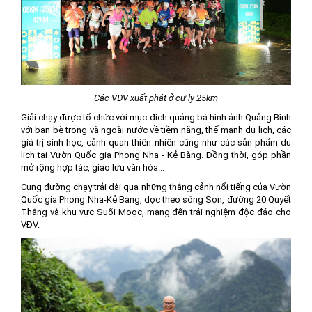
Các VĐV xuất phát ở cự ly 25km
Giải chạy được tổ chức với mục đích quảng bá hình ảnh Quảng Bình
với bạn bè trong và ngoài nước về tiềm năng, thế mạnh du lịch, các
giá trị sinh học, cảnh quan thiên nhiên cũng như các sản phẩm du
lịch tại Vườn Quốc gia Phong Nha - Kẻ Bàng. Đồng thời, góp phần
mở rộng hợp tác, giao lưu văn hóa...
Cung đường chạy trải dài qua những thắng cảnh nổi tiếng của Vườn
Quốc gia Phong Nha-Kẻ Bàng, dọc theo sông Son, đường 20 Quyết
Thắng và khu vực Suối Moọc, mang đến trải nghiệm độc đáo cho
VĐV.