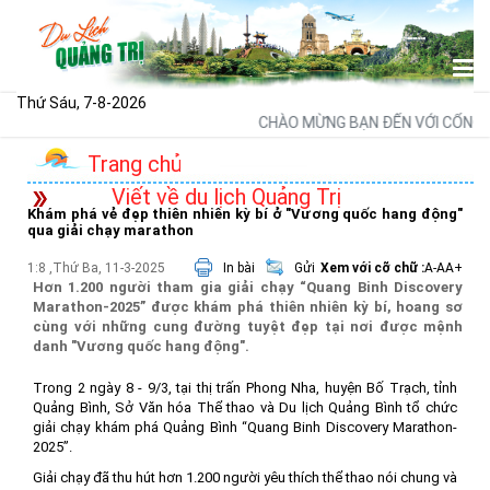
Thứ Sáu, 7-8-2026
CHÀO MỪNG BẠN ĐẾN VỚI CỔNG THÔ
Trang chủ
Viết về du lịch Quảng Trị
Khám phá vẻ đẹp thiên nhiên kỳ bí ở "Vương quốc hang động"
qua giải chạy marathon
1:8 ,Thứ Ba, 11-3-2025
In bài
Gửi
Xem với cỡ chữ :
A-
A
A+
Hơn 1.200 người tham gia giải chạy “Quang Binh Discovery
Marathon-2025” được khám phá thiên nhiên kỳ bí, hoang sơ
cùng với những cung đường tuyệt đẹp tại nơi được mệnh
danh "Vương quốc hang động".
Trong 2 ngày 8 - 9/3, tại thị trấn Phong Nha, huyện Bố Trạch, tỉnh
Quảng Bình, Sở Văn hóa Thể thao và Du lịch Quảng Bình tổ chức
giải chạy khám phá Quảng Bình “Quang Binh Discovery Marathon-
2025”.
Giải chạy đã thu hút hơn 1.200 người yêu thích thể thao nói chung và