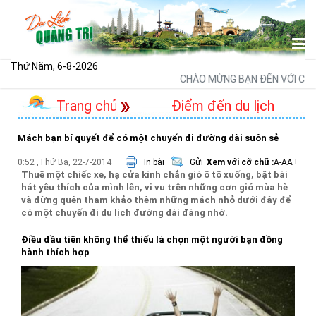
Thứ Năm, 6-8-2026
CHÀO MỪNG BẠN ĐẾN VỚI CỔNG 
Trang chủ
Điểm đến du lịch
Mách bạn bí quyết để có một chuyến đi đường dài suôn sẻ
0:52 ,Thứ Ba, 22-7-2014
In bài
Gửi
Xem với cỡ chữ :
A-
A
A+
Thuê một chiếc xe, hạ cửa kính chắn gió ô tô xuống, bật bài
hát yêu thích của mình lên, vi vu trên những cơn gió mùa hè
và đừng quên tham khảo thêm những mách nhỏ dưới đây để
có một chuyến đi du lịch đường dài đáng nhớ.
Điều đầu tiên không thể thiếu là chọn một người bạn đồng
hành thích hợp