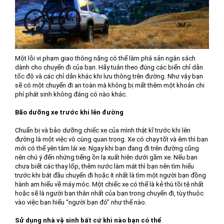
Một lỗi vi phạm giao thông nặng có thể làm phá sản ngân sách
dành cho chuyến đi của bạn. Hãy tuân theo đúng các biển chỉ dẫn
tốc độ và các chỉ dẫn khác khi lưu thông trên đường. Như vậy bạn
sẽ có một chuyến đi an toàn mà không bị mất thêm một khoản chi
phí phát sinh không đáng có nào khác.
Bão dưỡng xe trước khi lên đường
Chuẩn bị và bảo dưỡng chiếc xe của mình thật kĩ trước khi lên
đường là một việc vô cùng quan trọng. Xe có chạy tốt và êm thì bạn
mới có thể yên tâm lái xe. Ngay khi bạn đang đi trên đường cũng
nên chú ý đến nhứng tiếng ồn lạ xuất hiện dưới gầm xe. Nếu bạn
chưa biết các thay lốp, thêm nước làm mát thì bạn nên tìm hiểu
trước khi bắt đầu chuyến đi hoặc ít nhất là tìm một người bạn đồng
hành am hiểu về máy móc. Một chiếc xe có thể là kẻ thù tồi tệ nhất
hoặc sẽ là người bạn thân nhất của bạn trong chuyến đi, tùy thuộc
vào việc bạn hiểu “người bạn đó” như thế nào.
Sử dụng nhà vệ sinh bất cứ khi nào bạn có thể