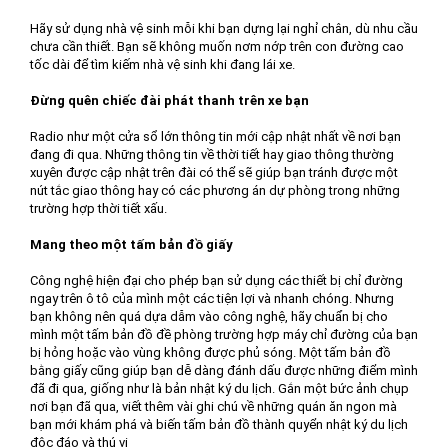
Hãy sử dụng nhà vệ sinh mỗi khi bạn dựng lại nghỉ chân, dù nhu cầu
chưa cần thiết. Bạn sẽ không muốn nơm nớp trên con đường cao
tốc dài để tìm kiếm nhà vệ sinh khi đang lái xe.
Đừng quên chiếc đài phát thanh trên xe bạn
Radio như một cửa sổ lớn thông tin mới cập nhật nhất về nơi bạn
đang đi qua. Những thông tin về thời tiết hay giao thông thường
xuyên được cập nhật trên đài có thể sẽ giúp bạn tránh được một
nút tắc giao thông hay có các phương án dự phòng trong những
trường hợp thời tiết xấu.
Mang theo một tấm bản đồ giấy
Công nghệ hiện đại cho phép bạn sử dụng các thiết bị chỉ đường
ngay trên ô tô của mình một các tiện lợi và nhanh chóng. Nhưng
bạn không nên quá dựa dẫm vào công nghệ, hãy chuẩn bị cho
mình một tấm bản đồ đề phòng trường hợp máy chỉ đường của bạn
bị hỏng hoặc vào vùng không được phủ sóng. Một tấm bản đồ
bằng giấy cũng giúp bạn dễ dàng đánh dấu được những điểm mình
đã đi qua, giống như là bản nhật ký du lịch. Gắn một bức ảnh chụp
nơi bạn đã qua, viết thêm vài ghi chú về những quán ăn ngon mà
bạn mới khám phá và biến tấm bản đồ thành quyển nhật ký du lịch
độc đáo và thú vị