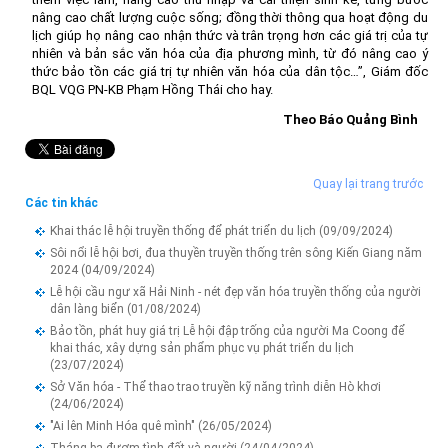
nâng cao chất lượng cuộc sống; đồng thời thông qua hoạt động du
lịch giúp họ nâng cao nhận thức và trân trọng hơn các giá trị của tự
nhiên và bản sắc văn hóa của địa phương mình, từ đó nâng cao ý
thức bảo tồn các giá trị tự nhiên văn hóa của dân tộc…”, Giám đốc
BQL VQG PN-KB Phạm Hồng Thái cho hay.
Theo Báo Quảng Bình
Quay lại trang trước
Các tin khác
Khai thác lễ hội truyền thống để phát triển du lịch
(09/09/2024)
Sôi nổi lễ hội bơi, đua thuyền truyền thống trên sông Kiến Giang năm
2024
(04/09/2024)
Lễ hội cầu ngư xã Hải Ninh - nét đẹp văn hóa truyền thống của người
dân làng biển
(01/08/2024)
Bảo tồn, phát huy giá trị Lễ hội đập trống của người Ma Coong để
khai thác, xây dựng sản phẩm phục vụ phát triển du lịch
(23/07/2024)
Sở Văn hóa - Thể thao trao truyền kỹ năng trình diễn Hò khơi
(24/06/2024)
"Ai lên Minh Hóa quê mình"
(26/05/2024)
Tháng ba đượm tình đất và người
(24/04/2024)