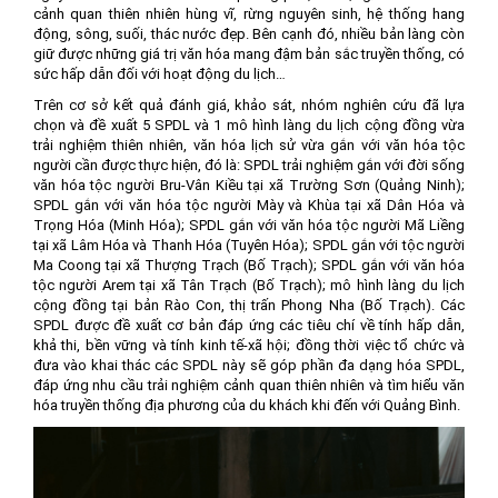
cảnh quan thiên nhiên hùng vĩ, rừng nguyên sinh, hệ thống hang
động, sông, suối, thác nước đẹp. Bên cạnh đó, nhiều bản làng còn
giữ được những giá trị văn hóa mang đậm bản sắc truyền thống, có
sức hấp dẫn đối với hoạt động du lịch…
Trên cơ sở kết quả đánh giá, khảo sát, nhóm nghiên cứu đã lựa
chọn và đề xuất 5 SPDL và 1 mô hình làng du lịch cộng đồng vừa
trải nghiệm thiên nhiên, văn hóa lịch sử vừa gắn với văn hóa tộc
người cần được thực hiện, đó là: SPDL trải nghiệm gắn với đời sống
văn hóa tộc người Bru-Vân Kiều tại xã Trường Sơn (Quảng Ninh);
SPDL gắn với văn hóa tộc người Mày và Khùa tại xã Dân Hóa và
Trọng Hóa (Minh Hóa); SPDL gắn với văn hóa tộc người Mã Liềng
tại xã Lâm Hóa và Thanh Hóa (Tuyên Hóa); SPDL gắn với tộc người
Ma Coong tại xã Thượng Trạch (Bố Trạch); SPDL gắn với văn hóa
tộc người Arem tại xã Tân Trạch (Bố Trạch); mô hình làng du lịch
cộng đồng tại bản Rào Con, thị trấn Phong Nha (Bố Trạch). Các
SPDL được đề xuất cơ bản đáp ứng các tiêu chí về tính hấp dẫn,
khả thi, bền vững và tính kinh tế-xã hội; đồng thời việc tổ chức và
đưa vào khai thác các SPDL này sẽ góp phần đa dạng hóa SPDL,
đáp ứng nhu cầu trải nghiệm cảnh quan thiên nhiên và tìm hiểu văn
hóa truyền thống địa phương của du khách khi đến với Quảng Bình.