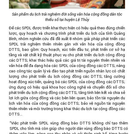
Sản phẩm du lịch trải nghiệm đời sống văn hóa cộng đồng dân tộc
thiểu số tại huyện Lệ Thủy
Để các SPDL được triển khai thực hiện có hiệu quả theo đúng chiến
lược, quy hoạch và chương trình phát triển du lịch của tỉnh Quảng
Bình, nhóm nghiên cứu đã đề xuất 8 nhóm giải pháp phát triển các
SPDL trải nghiệm thiên nhiên gắn với văn hóa của cộng đồng
DTTS, bao gồm: Quy hoạch, xúc tiến đầu tư, phát triển cơ sở hạ
tầng và vật chất kỹ thuật phục vụ cho phát triển du lịch cộng đồng
các DTTS; khai thác hiệu quả các giá trị tài nguyên thiên nhiên và
văn hóa để đa dạng hóa các SPDL của cộng đồng các DTTS; nâng
cao công tác quản lý và đào tạo phát triển nguồn nhân lực có chất
lượng cho phát triển du lịch cộng đồng các DTTS; tăng cường
hoạt động xúc tiến, quảng bá các SPDL của cộng đồng các DTTS;
ứng dụng có hiệu quả khoa học công nghệ và chuyển đổi số cho
phát triển du lịch cộng đồng các DTTS; tăng tính liên kết và chia sẻ
lợi ích giữa cộng đồng và các bên liên quan; bảo tồn tài nguyên du
lịch văn hóa của cộng đồng các DTTS; bảo vệ nguồn tài nguyên
thiên nhiên và môi trường trong khai thác du lịch tại cộng đồng các
DTTS…
“Việc phát triển SPDL vùng đồng bào DTTS không chỉ tạo thêm
SPDL cho tỉnh mà còn giúp cho người dân vùng đồng bào DTTS có
thêm việc làm, nâng cao thu nhập và cải thiện sinh kế, từng bước