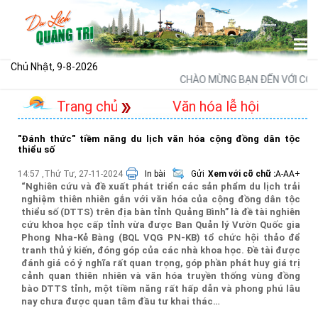
Chủ Nhật, 9-8-2026
CHÀO MỪNG BẠN ĐẾN VỚI CỔNG T
Trang chủ
Văn hóa lễ hội
"Đánh thức" tiềm năng du lịch văn hóa cộng đồng dân tộc
thiểu số
14:57 ,Thứ Tư, 27-11-2024
In bài
Gửi
Xem với cỡ chữ :
A-
A
A+
“Nghiên cứu và đề xuất phát triển các sản phẩm du lịch trải
nghiệm thiên nhiên gắn với văn hóa của cộng đồng dân tộc
thiểu số (DTTS) trên địa bàn tỉnh Quảng Bình” là đề tài nghiên
cứu khoa học cấp tỉnh vừa được Ban Quản lý Vườn Quốc gia
Phong Nha-Kẻ Bàng (BQL VQG PN-KB) tổ chức hội thảo để
tranh thủ ý kiến, đóng góp của các nhà khoa học. Đề tài được
đánh giá có ý nghĩa rất quan trọng, góp phần phát huy giá trị
cảnh quan thiên nhiên và văn hóa truyền thống vùng đồng
bào DTTS tỉnh, một tiềm năng rất hấp dẫn và phong phú lâu
nay chưa được quan tâm đầu tư khai thác…