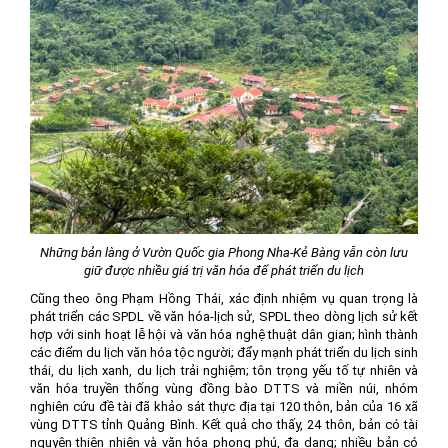
Những bản làng ở Vườn Quốc gia Phong Nha-Kẻ Bàng vẫn còn lưu
giữ được nhiều giá trị văn hóa để phát triển du lịch
Cũng theo ông Phạm Hồng Thái, xác định nhiệm vụ quan trọng là
phát triển các SPDL về văn hóa-lịch sử, SPDL theo dòng lịch sử kết
hợp với sinh hoạt lễ hội và văn hóa nghệ thuật dân gian; hình thành
các điểm du lịch văn hóa tộc người; đẩy mạnh phát triển du lịch sinh
thái, du lịch xanh, du lịch trải nghiệm; tôn trọng yếu tố tự nhiên và
văn hóa truyền thống vùng đồng bào DTTS và miền núi, nhóm
nghiên cứu đề tài đã khảo sát thực địa tại 120 thôn, bản của 16 xã
vùng DTTS tỉnh Quảng Bình. Kết quả cho thấy, 24 thôn, bản có tài
nguyên thiên nhiên và văn hóa phong phú, đa dạng; nhiều bản có