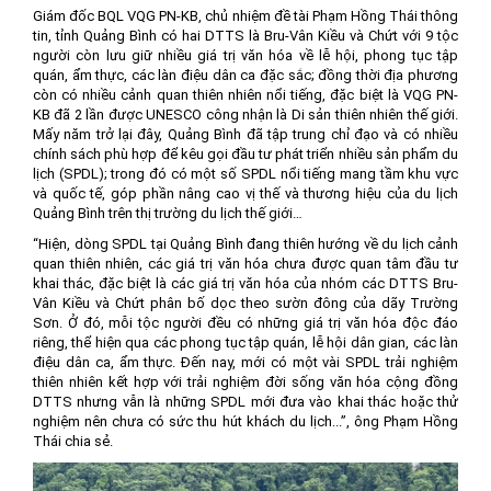
Giám đốc BQL VQG PN-KB, chủ nhiệm đề tài Phạm Hồng Thái thông
tin, tỉnh Quảng Bình có hai DTTS là Bru-Vân Kiều và Chứt với 9 tộc
người còn lưu giữ nhiều giá trị văn hóa về lễ hội, phong tục tập
quán, ẩm thực, các làn điệu dân ca đặc sắc; đồng thời địa phương
còn có nhiều cảnh quan thiên nhiên nổi tiếng, đặc biệt là VQG PN-
KB đã 2 lần được UNESCO công nhận là Di sản thiên nhiên thế giới.
Mấy năm trở lại đây, Quảng Bình đã tập trung chỉ đạo và có nhiều
chính sách phù hợp để kêu gọi đầu tư phát triển nhiều sản phẩm du
lịch (SPDL); trong đó có một số SPDL nổi tiếng mang tầm khu vực
và quốc tế, góp phần nâng cao vị thế và thương hiệu của du lịch
Quảng Bình trên thị trường du lịch thế giới…
“Hiện, dòng SPDL tại Quảng Bình đang thiên hướng về du lịch cảnh
quan thiên nhiên, các giá trị văn hóa chưa được quan tâm đầu tư
khai thác, đặc biệt là các giá trị văn hóa của nhóm các DTTS Bru-
Vân Kiều và Chứt phân bố dọc theo sườn đông của dãy Trường
Sơn. Ở đó, mỗi tộc người đều có những giá trị văn hóa độc đáo
riêng, thể hiện qua các phong tục tập quán, lễ hội dân gian, các làn
điệu dân ca, ẩm thực. Đến nay, mới có một vài SPDL trải nghiệm
thiên nhiên kết hợp với trải nghiệm đời sống văn hóa cộng đồng
DTTS nhưng vẫn là những SPDL mới đưa vào khai thác hoặc thử
nghiệm nên chưa có sức thu hút khách du lịch...”, ông Phạm Hồng
Thái chia sẻ.