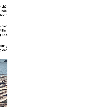
p chất
 hóa,
 phòng
n diện
P Bình
g 12,5
u đúng
ng dân