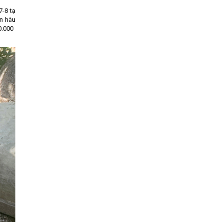
7-8 tạ
ên hàu
0.000-