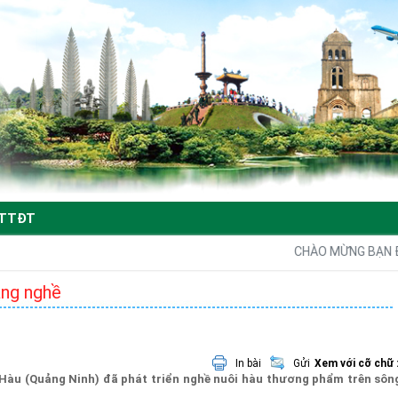
TTĐT
CHÀO MỪNG BẠN ĐẾN VỚI
àng nghề
In bài
Gửi
Xem với cỡ chữ 
 Hàu (Quảng Ninh) đã phát triển nghề nuôi hàu thương phẩm trên sô