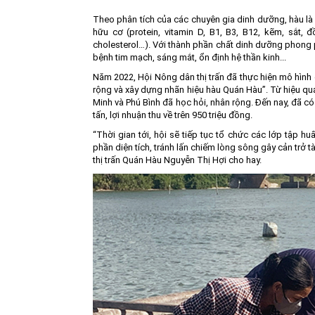
Theo phân tích của các chuyên gia dinh dưỡng, hàu là 
hữu cơ (protein, vitamin D, B1, B3, B12, kẽm, sắt,
cholesterol…). Với thành phần chất dinh dưỡng phong p
bệnh tim mạch, sáng mắt, ổn định hệ thần kinh...
Năm 2022, Hội Nông dân thị trấn đã thực hiện mô hình
rộng và xây dựng nhãn hiệu hàu Quán Hàu”. Từ hiệu qu
Minh và Phú Bình đã học hỏi, nhân rộng. Đến nay, đã c
tấn, lợi nhuận thu về trên 950 triệu đồng.
“Thời gian tới, hội sẽ tiếp tục tổ chức các lớp tập 
phần diện tích, tránh lấn chiếm lòng sông gây cản trở t
thị trấn Quán Hàu Nguyễn Thị Hợi cho hay.