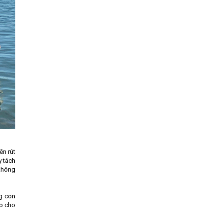
ên rút
y tách
 không
ng con
ao cho