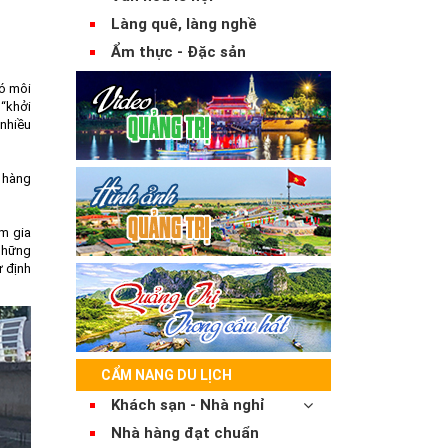
Làng quê, làng nghề
Ẩm thực - Đặc sản
có môi
 “khởi
 nhiều
h hàng
am gia
 những
ự định
CẨM NANG DU LỊCH
Khách sạn - Nhà nghỉ
Nhà hàng đạt chuẩn