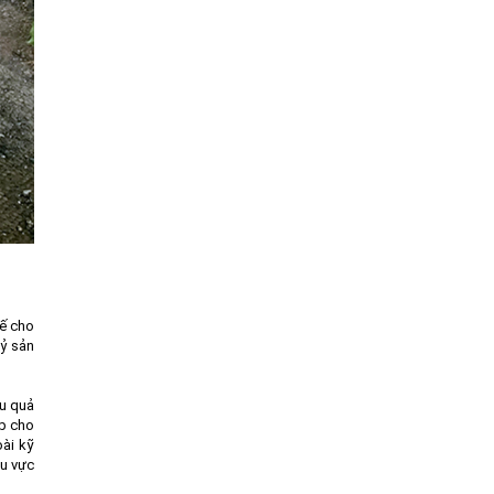
tế cho
uỷ sản
ệu quả
úp cho
oài kỹ
hu vực