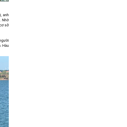
), anh
u. Nhờ
 cơ sở
 người
n. Hàu