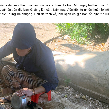
vừa là đầu mối thu mua hàu của bà con trên địa bàn. Mỗi ngày tôi thu mua từ 
uán ăn trên địa bàn và vùng lân cận. Năm nay, điều kiện tự nhiên thuận lợi n
i tiêu dùng ưa chuộng. Hàu đã tách vỏ, làm sạch có giá bán ổn định từ 10