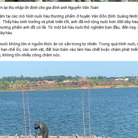
m lại thu nhập ổn định cho gia đình anh Nguyễn Văn Toán
ệm tại các mô hình nuôi hàu thương phẩm ở huyện Vân Đồn (tỉnh Quảng Ninh
 Thấy hàu sinh trưởng và phát triển tốt, anh đã mở rộng nuôi hơn 300 dây hà
hương phẩm anh đã có lãi. Từ một bè hàu nuôi thử nghiệm ban đầu, đến nay,
dây hàu.
 nuôi không lớn vì nguồn thức ăn có sẵn trong tự nhiên. Trong quá trình nuôi,
ể hạn chế ốc, các sinh vật, đất bùn bám vào làm hàu chết hoặc chậm phát triể
, không tốn nhiều công chăm sóc.