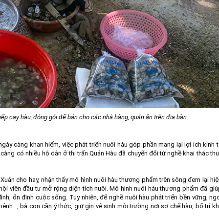
tiếp cạy hàu, đóng gói để bán cho các nhà hàng, quán ăn trên địa bàn
ngày càng khan hiếm, việc phát triển nuôi hàu góp phần mang lại lợi ích kinh 
y càng có nhiều hộ dân ở thị trấn Quán Hàu đã chuyển đổi từ nghề khai thác th
 Xuân cho hay, nhận thấy mô hình nuôi hàu thương phẩm trên sông đem lại hi
g hội viên đầu tư mở rộng diện tích nuôi. Mô hình nuôi hàu thương phẩm đã gi
đình, ổn định cuộc sống. Tuy nhiên, để nghề nuôi hàu phát triển bền vững, ng
ệnh…, bà con cần ý thức, giữ gìn vệ sinh môi trường nơi sơ chế hàu, bố trí k