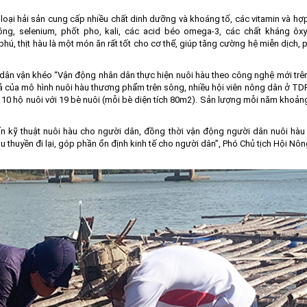
loại hải sản cung cấp nhiều chất dinh dưỡng và khoáng tố, các vitamin và hợ
 đồng, selenium, phốt pho, kali, các acid béo omega-3, các chất kháng ôxy
hú, thịt hàu là một món ăn rất tốt cho cơ thể, giúp tăng cường hệ miễn dịch,
 dân vận khéo “Vận động nhân dân thực hiện nuôi hàu theo công nghệ mới trê
ả của mô hình nuôi hàu thương phẩm trên sông, nhiều hội viên nông dân ở TD
ó 10 hộ nuôi với 19 bè nuôi (mỗi bè diện tích 80m2). Sản lượng mỗi năm khoản
huấn kỹ thuật nuôi hàu cho người dân, đồng thời vận động người dân nuôi hà
àu thuyền đi lại, góp phần ổn định kinh tế cho người dân”, Phó Chủ tịch Hội Nô