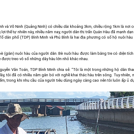
nh và Võ Ninh (Quảng Ninh) có chiều dài khoảng 3km, chiều rộng 1km là nơi 
lợi thế tự nhiên này, nhiều năm nay, người dân thị trấn Quán Hàu đã mạnh dạn
ổ dân phố (TDP) Bình Minh và Phú Bình là hai địa phương có số hộ nuôi hàu
 (giàn) nuôi hàu của người dân. Bè nuôi hàu được làm bằng tre có diện tíc
e được treo vô số những dây hàu lớn nhỏ khác nhau.
Nguyễn Văn Toán, TDP Bình Minh chia sẻ: “Tôi là một trong những hộ dân th
y, tôi đã có nhiều năm gắn bó với nghề khai thác hàu trên sông. Tuy nhiên,
iếm, trong khi nhu cầu của người tiêu dùng ngày càng cao nên tôi luôn ấp ủ d