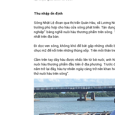
Thu nhập ổn định
Sông Nhật Lệ đoạn qua thị trấn Quán Hàu, xã Lương Ni
trường phù hợp cho hàu cửa sông phát triển. Tận dụng 
nghiệp” bằng nghề nuôi hàu thương phẩm trên sông. T
nhất trên địa bàn.
Đi dọc ven sông, không khó để bắt gặp những chiếc bè
chục m2 để nổi trên những thùng xốp. Trên mỗi thân tr
Cầm trên tay dây hàu được nhấc lên từ bè nuôi, anh 
nuôi hàu thương phẩm đầu tiên ở địa phương. Trước đâ
năm trở lại đây, hàu tự nhiên ngày càng trở nên khan h
thử nuôi hàu trên sông”.