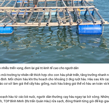
hiều triển vọng, đem lại giá trị kinh tế cao cho người dân
à môi trường tự nhiên rất thích hợp cho con hàu phát triển, tăng trưởng nhanh n
n định. Mỗi chùm hàu khi thu hoạch cho khoảng 2-3kg ruột hàu. Hàu sau khi cạ
ác cơ sở làm giá thể cấy hàu giống, nuôi hàu bằng giá thể vỏ hàu an toàn và
 hoạch hàu từ các bè nuôi, người dân thường cạy hàu ngay tại bờ sông. Nhữ
h, TDP Bình Minh (thị trấn Quán Hàu) rửa sạch, đóng thành từng gói để kịp gi