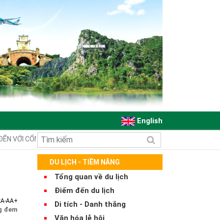
English
 CỔNG THÔNG TIN ĐIỆN TỬ QUẢNG BÌNH
DU LỊCH - TIỀM NĂNG
Tổng quan về du lịch
Điểm đến du lịch
:
A-
A
A+
Di tích - Danh thắng
ng đem
Văn hóa lễ hội