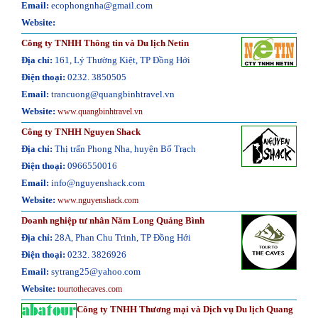
Email:
ecophongnha@gmail.com
Website:
Công ty TNHH Thông tin và Du lịch Netin
Địa chỉ
:
161, Lý Thường Kiệt, TP Đồng Hới
Điện thoại:
0232. 3850505
Email:
trancuong@quangbinhtravel.vn
Website:
www.quangbinhtravel.vn
Công ty TNHH Nguyen Shack
Địa chỉ:
Thị trấn Phong Nha, huyện Bố Trạch
Điện thoại:
0966550016
Email:
info@nguyenshack.com
Website:
www.nguyenshack.com
Doanh nghiệp tư nhân Năm Long Quảng Bình
Địa chỉ:
28A, Phan Chu Trinh, TP Đồng Hới
Điện thoại:
0232. 3826926
Email:
sytrang25@yahoo.com
Website:
tourtothecaves.com
Công ty TNHH Thương mại và Dịch vụ Du lịch Quang