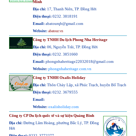
Minh
Địa chỉ:
17, Thanh Niên, TP. Đồng Hới
Điện thoại:
0232. 3818191
Email:
abatourqb@gmail.com
Website:
abatour.vn
Công ty TNHH Du lịch Phong Nha Heritage
Địa chỉ:
06, Nguyễn Trãi, TP. Đồng Hới
Điện thoại:
0232. 3851660
Email:
phongnhaheritage22032018@gmail.com
Website:
phongnhaheritage.com.vn
Công ty TNHH Oxalis Holiday
Địa chỉ:
Thôn Chày Lập, xã Phúc Trạch, huyện Bố Trạch
Điện thoại:
0232. 3679555
Email:
Website:
oxalisholiday.com
Công ty CP Du lịch quốc tế và sự kiện Quảng Bình
Địa chỉ:
Đường Lâm Hoàng, phường Bắc Lý, TP. Đồng
Hới
Điện thoại:
0232. 3772277