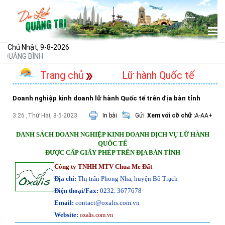
Chủ Nhật, 9-8-2026
QUẢNG BÌNH
Trang chủ
Lữ hành Quốc tế
Doanh nghiệp kinh doanh lữ hành Quốc tế trên địa bàn tỉnh
3:26 ,Thứ Hai, 8-5-2023
In bài
Gửi
Xem với cỡ chữ :
A-
A
A+
DANH SÁCH DOANH NGHIỆP KINH DOANH DỊCH VỤ LỮ HÀNH
QUỐC TẾ
ĐƯỢC CẤP GIẤY PHÉP TRÊN ĐỊA BÀN TỈNH
Công ty TNHH MTV Chua Me Đất
Địa chỉ:
Thị trấn Phong Nha, huyện Bố Trạch
Điện thoại/Fax:
0232. 3677678
Email:
contact@oxalis.com.vn
Website:
oxalis.com.vn