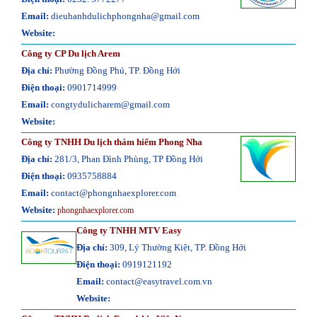
Email:
dieuhanhdulichphongnha@gmail.com
Website:
Công ty CP Du lịch Arem
Địa chỉ:
Phường Đồng Phú, TP. Đồng Hới
Điện thoại:
0901714999
Email:
congtydulicharem@gmail.com
Website:
Công ty TNHH Du lịch thám hiểm Phong Nha
Địa chỉ:
281/3, Phan Đình Phùng, TP Đồng Hới
Điện thoại:
0935758884
Email:
contact@phongnhaexplorer.com
Website:
phongnhaexplorer.com
Công ty TNHH MTV Easy
Địa chỉ:
309, Lý Thường Kiệt, TP. Đồng Hới
Điện thoại:
0919121192
Email:
contact@easytravel.com.vn
Website: