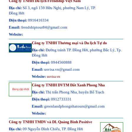
Công ty TNHH Du lịch Frendship Việt Nam
Địa chỉ:
Số 3, ngõ 159 Hữu Nghị, phường Nam Lý, TP.
Đồng Hới
Điện thoại:
0916416334
Email:
frendshiptour84@gmail.com
Website:
Công ty TNHH Thương mại và Du lịch Tự do
Địa chỉ:
Đường tránh TP. Đồng Hới, phường Bắc Lý, Tp.
Đồng Hới
Điện thoại:
0944560888
Email:
usvisa.vn@gmail.com
Website:
usvisa.vn
Công ty TNHH DVTM Đất Xanh Phong Nha
Địa chỉ:
Thị trấn Phong Nha, huyện Bố Trạch
Điện thoại:
0912733331
Email:
greenlandphongnhatours@gmail.com
Website:
Công ty TNHH TMDV và DL Quảng Bình Positive
Địa chỉ:
09 Nguyễn Đình Chiểu, TP. Đồng Hới