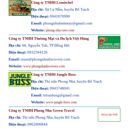
Công ty TNHH Lemitchel
Địa chỉ:
Xã Cự Nẫm, huyện Bố Trạch
Điện thoại:
0941870999
Email:
phongnhafarmstay@gmail.com
Website:
phong-nha-cave.com
Công ty TNHH Thương Mại và Du lịch Việt Hùng
Địa chỉ:
06, Nguyễn Trãi, TP Đồng Hới
Điện thoại:
0932594126
Email:
tours@phongnhadiscovery.com
Website:
www.phongnhadiscovery.com
Công ty TNHH Jungle Boss
Địa chỉ:
Thị trấn Phong Nha, huyện Bố Trạch
Điện thoại:
0943748041
Email:
leluudung@gmail.com
Website:
www.jungle-boss.com
Công ty TNHH Phong Nha Green Travel
Địa chỉ:
Thị trấn Phong Nha, huyện Bố Trạch
Điện thoại:
0962606844