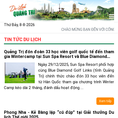
Thứ Bảy, 8-8-2026
CHÀO MỪNG BẠN ĐẾN VỚI CỔNG THÔ
TIN TỨC DU LỊCH
Quảng Trị đón đoàn 33 học viên golf quốc tế đến tham
gia Wintercamp tại Sun Spa Resort và Blue Diamond...
Ngày 29/12/2025, Sun Spa Resort phối hợp
cùng Blue Diamond Golf Links (tỉnh Quảng
Trị) chính thức chào đón 33 học viên đến
từ Hàn Quốc tham gia chương trình Winter
Camp kéo dài 2 tháng, đánh dấu hoạt động.....
Xem tiếp
Phong Nha - Kẻ Bàng lập “cú đúp” tại Giải thưởng Du
lịch Thế giới 2025