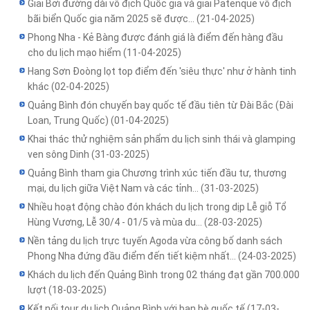
Giải Bơi đường dài vô địch Quốc gia và giải Patenque vô địch
bãi biển Quốc gia năm 2025 sẽ được...
(21-04-2025)
Phong Nha - Kẻ Bàng được đánh giá là điểm đến hàng đầu
cho du lịch mạo hiểm
(11-04-2025)
Hang Sơn Đoòng lọt top điểm đến 'siêu thực' như ở hành tinh
khác
(02-04-2025)
Quảng Bình đón chuyến bay quốc tế đầu tiên từ Đài Bắc (Đài
Loan, Trung Quốc)
(01-04-2025)
Khai thác thử nghiệm sản phẩm du lịch sinh thái và glamping
ven sông Dinh
(31-03-2025)
Quảng Bình tham gia Chương trình xúc tiến đầu tư, thương
mại, du lịch giữa Việt Nam và các tỉnh...
(31-03-2025)
Nhiều hoạt động chào đón khách du lịch trong dịp Lễ giỗ Tổ
Hùng Vương, Lễ 30/4 - 01/5 và mùa du...
(28-03-2025)
Nền tảng du lịch trực tuyến Agoda vừa công bố danh sách
Phong Nha đứng đầu điểm đến tiết kiệm nhất...
(24-03-2025)
Khách du lịch đến Quảng Bình trong 02 tháng đạt gần 700.000
lượt
(18-03-2025)
Kết nối tour du lịch Quảng Bình với bạn bè quốc tế
(17-03-