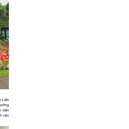
h Liên
Đường
h viên
nh các