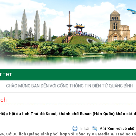
TTĐT
HÀO MỪNG BẠN ĐẾN VỚI CỔNG THÔNG TIN ĐIỆN TỬ QUẢNG BÌNH
ịch
iệp hội du lịch Thủ đô Seoul, thành phố Busan (Hàn Quốc) khảo sát d
In bài
Gửi
Xem với cỡ chữ 
024, Sở Du lịch Quảng Bình phối hợp với Công ty VK Media & Trading t