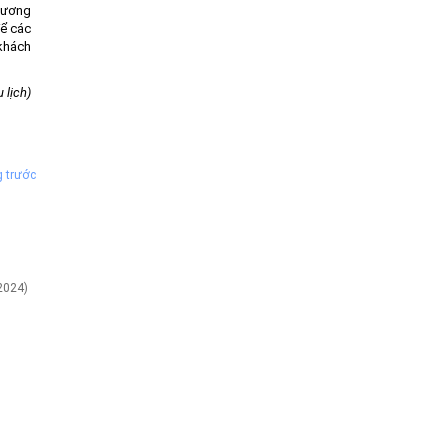
chương
để các
 khách
 lịch)
g trước
2024)