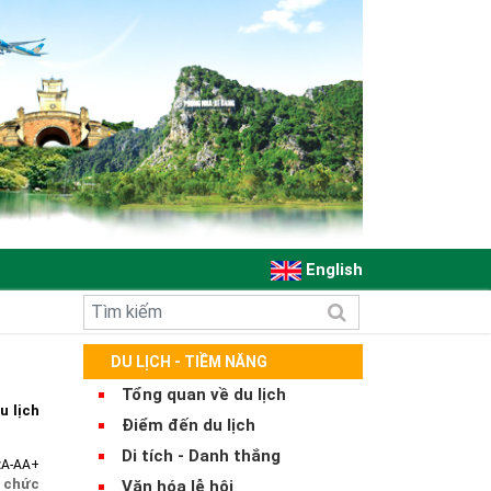
English
DU LỊCH - TIỀM NĂNG
Tổng quan về du lịch
u lịch
Điểm đến du lịch
Di tích - Danh thắng
:
A-
A
A+
ổ chức
Văn hóa lễ hội