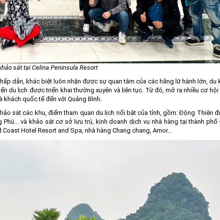
hảo sát tại Celina Peninsula Resort
 hấp dẫn, khác biệt luôn nhận được sự quan tâm của các hãng lữ hành lớn, du
ển du lịch được triển khai thường xuyên và liên tục. Từ đó, mở ra nhiều cơ hội
à khách quốc tế đến với Quảng Bình.
khảo sát các khu, điểm tham quan du lịch nổi bật của tỉnh, gồm: Động Thiên 
Phú... và khảo sát cơ sở lưu trú, kinh doanh dịch vụ nhà hàng tại thành ph
old Coast Hotel Resort and Spa, nhà hàng Chang chang, Amor…