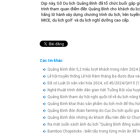
Dịp này, Sở Du lịch Quảng Bình đã tổ chức buổi gặp g
trình tham quan điểm đến Quảng Bình cho khách du lịch
hãng lữ hành xây dựng chương trình du lịch, liên tuyế
MICE, du lịch golf và du lịch nghỉ dưỡng cao cấp.
Các tin khác
Quảng Bình đón 5,2 triệu lượt khách trong năm 2024
Lễ hội truyền thống Lễ hội Rằm tháng Ba được đưa và
Đã có Luật Di sản văn hóa 2024, số 45/2024/QH15
(1
Nghệ thuật trình diễn dân gian Hát Tuồng Bội của hu
Quảng Bình tham dự hội nghị quốc tế về du lịch nông
Quảng Bình khai thác sản phẩm du lịch mới để thu h
Quảng Bình đón đoàn famtrip do Cục Du lịch quốc gia
Quảng Bình đón những du khách đầu tiên đến từ Ch
Ra mắt cuốn sách ảnh du lịch "Quảng Bình đông xuâ
Bamboo Chopsticks - biến tấu trong từng món ăn để h