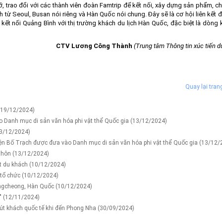
ỡ, trao đổi với các thành viên đoàn Famtrip để kết nối, xây dựng sản phẩm, 
 từ Seoul, Busan nói riêng và Hàn Quốc nói chung. Đây sẽ là cơ hội liên kết 
n kết nối Quảng Bình với thị trường khách du lịch Hàn Quốc, đặc biệt là dòng
CTV Lương Công Thành
(Trung tâm Thông tin xúc tiến du
Quay lại tran
(19/12/2024)
o Danh mục di sản văn hóa phi vật thể Quốc gia
(13/12/2024)
3/12/2024)
yện Bố Trạch được đưa vào Danh mục di sản văn hóa phi vật thể Quốc gia
(13/12/
 thôn
(13/12/2024)
út du khách
(10/12/2024)
 tổ chức
(10/12/2024)
ungcheong, Hàn Quốc
(10/12/2024)
n"
(12/11/2024)
út khách quốc tế khi đến Phong Nha
(30/09/2024)