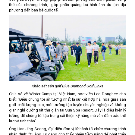
thể của chương trình, góp phần quảng bá hình ảnh du lịch địa
phương đến bạn bè quốc tế.
Khảo sát sân golf Blue Diamond Golf Links
Chia sẻ về Winter Camp tại Việt Nam, học viên Lee Donghee cho
biết: “Điều chúng tôi ấn tượng nhất là sự kết hợp hài hòa giữa sân
golf chất lượng cao, môi trường tập luyện chuyên nghiệp và không
gian nghỉ dưỡng rất thư giãn tại Sun Spa Resort. Đây là điều kiện lý
tưởng để chúng tôi tập trung cải thiện kỹ năng mà vẫn đảm bảo thể
lực và tinh thần”.
Ông Han Jing Seong, đại diện đơn vị lữ hành tổ chức chương trình
nhận định: “Quảng Trị đang cho thấy nhiều tiềm năng để phát triển