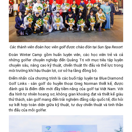
Các thành viên đoàn học viên golf được chào đón tại Sun Spa Resort
Đoàn Winter Camp gồm huấn luyện viên, các học viên trẻ và cả
những golfer chuyên nghiệp đến Quảng Trị với mục tiêu tập luyện
chuyên sâu, nâng cao kỹ thuật, chiến thuật thi đấu và thể lực trong
môi trường khí hậu thuận lợi, cơ sở hạ tầng đồng bộ.
Điểm nhấn của chương trình là các buổi tập luyện tại Blue Diamond
Golf Links - sân golf do huyền thoại Greg Norman thiết kế, được
đánh giá là điểm đến mới đầy tiềm năng của golf tại Việt Nam. Với
địa hình tự nhiên hoang sơ, không gian khoáng đạt và thiết kế giàu
thử thách, sân golf mang đến trải nghiệm đẳng cấp quốc tế, đòi hỏi
sự kết hợp toàn diện giữa kỹ thuật, tư duy chiến thuật và tinh thần
thi đấu của mỗi golfer.