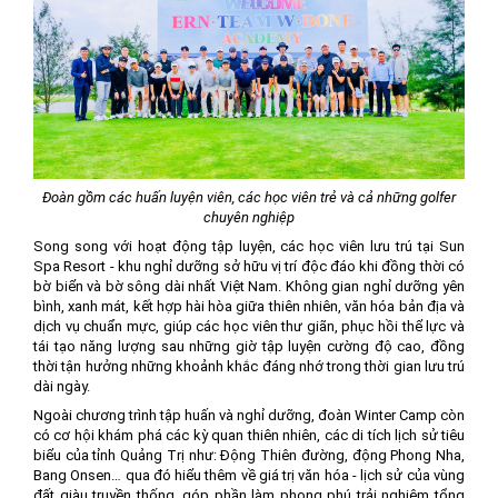
Đoàn gồm các huấn luyện viên, các học viên trẻ và cả những golfer
chuyên nghiệp
Song song với hoạt động tập luyện, các học viên lưu trú tại Sun
Spa Resort - khu nghỉ dưỡng sở hữu vị trí độc đáo khi đồng thời có
bờ biển và bờ sông dài nhất Việt Nam. Không gian nghỉ dưỡng yên
bình, xanh mát, kết hợp hài hòa giữa thiên nhiên, văn hóa bản địa và
dịch vụ chuẩn mực, giúp các học viên thư giãn, phục hồi thể lực và
tái tạo năng lượng sau những giờ tập luyện cường độ cao, đồng
thời tận hưởng những khoảnh khắc đáng nhớ trong thời gian lưu trú
dài ngày.
Ngoài chương trình tập huấn và nghỉ dưỡng, đoàn Winter Camp còn
có cơ hội khám phá các kỳ quan thiên nhiên, các di tích lịch sử tiêu
biểu của tỉnh Quảng Trị như: Động Thiên đường, động Phong Nha,
Bang Onsen… qua đó hiểu thêm về giá trị văn hóa - lịch sử của vùng
đất giàu truyền thống, góp phần làm phong phú trải nghiệm tổng