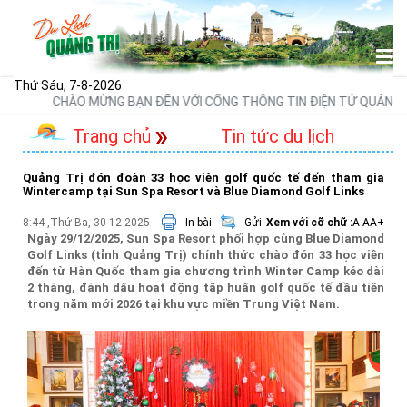
Thứ Sáu, 7-8-2026
CHÀO MỪNG BẠN ĐẾN VỚI CỔNG THÔNG TIN ĐIỆN TỬ QUẢNG BÌ
Trang chủ
Tin tức du lịch
Quảng Trị đón đoàn 33 học viên golf quốc tế đến tham gia
Wintercamp tại Sun Spa Resort và Blue Diamond Golf Links
8:44 ,Thứ Ba, 30-12-2025
In bài
Gửi
Xem với cỡ chữ :
A-
A
A+
Ngày 29/12/2025, Sun Spa Resort phối hợp cùng Blue Diamond
Golf Links (tỉnh Quảng Trị) chính thức chào đón 33 học viên
đến từ Hàn Quốc tham gia chương trình Winter Camp kéo dài
2 tháng, đánh dấu hoạt động tập huấn golf quốc tế đầu tiên
trong năm mới 2026 tại khu vực miền Trung Việt Nam.