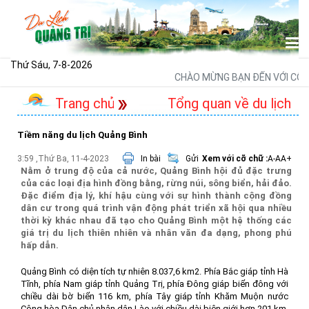
Thứ Sáu, 7-8-2026
CHÀO MỪNG BẠN ĐẾN VỚI CỔNG 
Trang chủ
Tổng quan về du lịch
Tiềm năng du lịch Quảng Bình
3:59 ,Thứ Ba, 11-4-2023
In bài
Gửi
Xem với cỡ chữ :
A-
A
A+
Nằm ở trung độ của cả nước, Quảng Bình hội đủ đặc trưng
của các loại địa hình đồng bằng, rừng núi, sông biển, hải đảo.
Đặc điểm địa lý, khí hậu cùng với sự hình thành cộng đồng
dân cư trong quá trình vận động phát triển xã hội qua nhiều
thời kỳ khác nhau đã tạo cho Quảng Bình một hệ thống các
giá trị du lịch thiên nhiên và nhân văn đa dạng, phong phú
hấp dẫn.
Quảng Bình có diện tích tự nhiên 8.037,6 km2. Phía Bắc giáp tỉnh Hà
Tĩnh, phía Nam giáp tỉnh Quảng Trị, phía Đông giáp biển đông với
chiều dài bờ biển 116 km, phía Tây giáp tỉnh Khăm Muộn nước
Cộng hòa Dân chủ nhân dân Lào với chiều dài biên giới hơn 201 km.