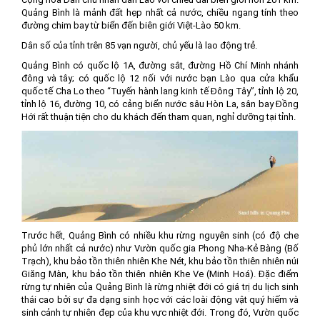
Quảng Bình là mảnh đất hẹp nhất cả nước, chiều ngang tính theo
đường chim bay từ biển đến biên giới Việt-Lào 50 km.
Dân số của tỉnh trên 85 vạn người, chủ yếu là lao động trẻ.
Quảng Bình có quốc lộ 1A, đường sắt, đường Hồ Chí Minh nhánh
đông và tây; có quốc lộ 12 nối với nước bạn Lào qua cửa khẩu
quốc tế Cha Lo theo “Tuyến hành lang kinh tế Đông Tây”, tỉnh lộ 20,
tỉnh lộ 16, đường 10, có cảng biển nước sâu Hòn La, sân bay Đồng
Hới rất thuận tiện cho du khách đến tham quan, nghỉ dưỡng tại tỉnh.
Trước hết, Quảng Bình có nhiều khu rừng nguyên sinh (có độ che
phủ lớn nhất cả nước) như Vườn quốc gia Phong Nha-Kẻ Bàng (Bố
Trạch), khu bảo tồn thiên nhiên Khe Nét, khu bảo tồn thiên nhiên núi
Giăng Màn, khu bảo tồn thiên nhiên Khe Ve (Minh Hoá). Đặc điểm
rừng tự nhiên của Quảng Bình là rừng nhiệt đới có giá trị du lịch sinh
thái cao bởi sự đa dạng sinh học với các loài động vật quý hiếm và
sinh cảnh tự nhiên đẹp của khu vực nhiệt đới. Trong đó, Vườn quốc