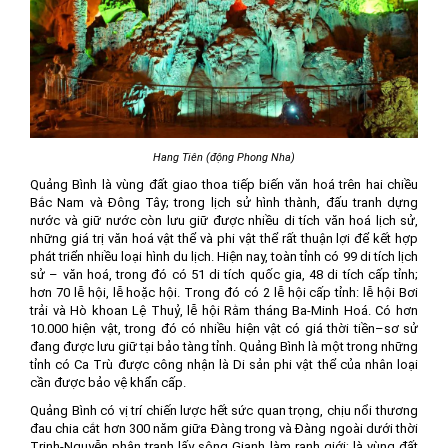
Hang Tiên (động Phong Nha)
Quảng Bình là vùng đất giao thoa tiếp biến văn hoá trên hai chiều
Bắc Nam và Đông Tây; trong lịch sử hình thành, đấu tranh dựng
nước và giữ nước còn lưu giữ được nhiều di tích văn hoá lịch sử,
những giá trị văn hoá vật thể và phi vật thể rất thuận lợi để kết hợp
phát triển nhiều loại hình du lịch. Hiện nay, toàn tỉnh có 99 di tích lịch
sử – văn hoá, trong đó có 51 di tích quốc gia, 48 di tích cấp tỉnh;
hơn 70 lễ hội, lễ hoặc hội. Trong đó có 2 lễ hội cấp tỉnh: lễ hội Bơi
trải và Hò khoan Lệ Thuỷ, lễ hội Rằm tháng Ba-Minh Hoá. Có hơn
10.000 hiện vật, trong đó có nhiều hiện vật có giá thời tiền–sơ sử
đang được lưu giữ tại bảo tàng tỉnh. Quảng Bình là một trong những
tỉnh có Ca Trù được công nhận là Di sản phi vật thể của nhân loại
cần được bảo vệ khẩn cấp.
Quảng Bình có vị trí chiến lược hết sức quan trọng, chịu nổi thương
đau chia cắt hơn 300 năm giữa Đàng trong và Đàng ngoài dưới thời
Trịnh-Nguyễn phân tranh lấy sông Gianh làm ranh giới; là vùng đất