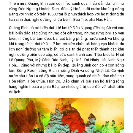
Thêm nữa, Quảng Bình còn có nhiều cảnh quan hấp dẫn du lịch như
vùng Đèo Ngang-Hoành Sơn, đèo Lý Hoà; suối nước khoáng nóng
Bang với nhiệt độ trên 1050C tại lỗ phun thích hợp với hoạt động du
lịch sinh thái, nghỉ dưỡng, chữa bệnh; Bàu Tró, phá Hạc Hải…
Quảng Bình có bờ biển dài 116 km từ Đèo Ngang đến Hạ Cờ với các
bãi biển đặc sắc cùng những đồi cát trắng, những rừng phi lao ven
biển, những bãi tắm đẹp, bãi cát bằng phẳng, nước sạch và không
khí trong lành, dài từ 3 – 7 km có sức chứa tới hàng vạn khách du
lịch nghỉ dưỡng và tắm biển, có giá trị để phát triển thành các khu
nghỉ dưỡng biển cao cấp, có sức cạnh tranh cao. Tiêu biểu là: Nhật
Lệ-Quang Phú, Mỹ Cảnh-Bảo Ninh, Lý Hoà–Đá Nhảy, Hải Ninh Ngư
Hoà…. Cùng với những bãi biển đẹp, Quảng Bình còn có 4 con sông
lớn: Sông Roòn, sông Gianh, sông Dinh và sông Nhật Lệ. Có vịnh
nước sâu Hòn La có độ sâu 15m, xung quanh có nhiều đảo nhỏ như
Hòn Nồm, Hòn Chùa, Hòn Cọ, Đảo chim và bãi san hô trắng rộng
hàng nghìn hecta ở phía Bắc, có nhiều giá trị cao đối với phát triển
du lịch.