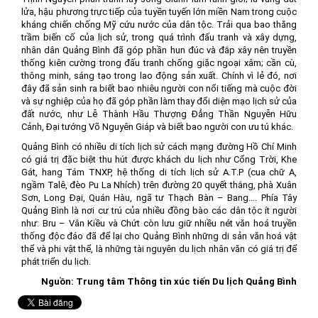
lửa, hậu phương trực tiếp của tuyền tuyến lớn miền Nam trong cuộc
kháng chiến chống Mỹ cứu nước của dân tộc. Trải qua bao thăng
trầm biến cố của lịch sử, trong quá trình đấu tranh và xây dựng,
nhân dân Quảng Bình đã góp phần hun đúc và đắp xây nên truyền
thống kiên cường trong đấu tranh chống giặc ngoại xâm; cần cù,
thông minh, sáng tạo trong lao động sản xuất. Chính vì lẻ đó, nơi
đây đã sản sinh ra biết bao nhiêu người con nổi tiếng mà cuộc đời
và sự nghiệp của họ đã góp phần làm thay đổi diện mạo lịch sử của
đất nước, như Lễ Thành Hầu Thượng Đẳng Thần Nguyễn Hữu
Cảnh, Đại tướng Võ Nguyên Giáp và biết bao người con ưu tú khác.
Quảng Bình có nhiều di tích lịch sử cách mạng đường Hồ Chí Minh
có giá trị đặc biệt thu hút được khách du lịch như Cổng Trời, Khe
Gát, hang Tám TNXP, hệ thống di tích lịch sử A.T.P (cua chữ A,
ngầm Talê, đèo Pu La Nhích) trên đường 20 quyết thắng, phà Xuân
Sơn, Long Đại, Quán Hàu, ngã tư Thạch Bàn – Bang…. Phía Tây
Quảng Bình là nơi cư trú của nhiều đồng bào các dân tộc ít người
như: Bru – Vân Kiều và Chứt còn lưu giữ nhiều nét văn hoá truyền
thống độc đáo đã để lại cho Quảng Bình những di sản văn hoá vật
thể và phi vật thể, là những tài nguyên du lịch nhân văn có giá trị để
phát triển du lịch.
Nguồn: Trung tâm Thông tin xúc tiến Du lịch Quảng Bình