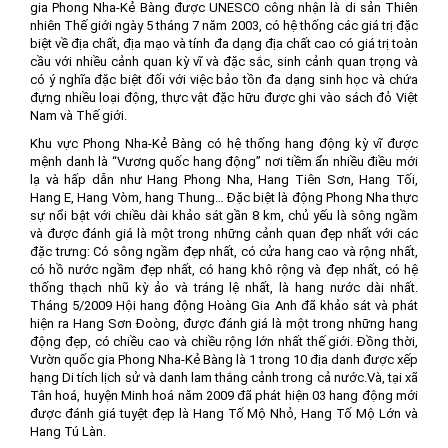
gia Phong Nha-Kẻ Bàng được UNESCO công nhận là di sản Thiên
nhiên Thế giới ngày 5 tháng 7 năm 2003, có hệ thống các giá trị đặc
biệt về địa chất, địa mạo và tính đa dạng địa chất cao có giá trị toàn
cầu với nhiều cảnh quan kỳ vĩ và đặc sắc, sinh cảnh quan trọng và
có ý nghĩa đặc biệt đối với việc bảo tồn đa dạng sinh học và chứa
đựng nhiều loại động, thực vật đặc hữu được ghi vào sách đỏ Việt
Nam và Thế giới.
Khu vực Phong Nha-Kẻ Bàng có hệ thống hang động kỳ vĩ được
mệnh danh là “Vương quốc hang động” nơi tiềm ẩn nhiều điều mới
lạ và hấp dẫn như Hang Phong Nha, Hang Tiên Sơn, Hang Tối,
Hang E, Hang Vòm, hang Thung… Đặc biệt là động Phong Nha thực
sự nổi bật với chiều dài khảo sát gần 8 km, chủ yếu là sông ngầm
và được đánh giá là một trong những cảnh quan đẹp nhất với các
đặc trưng: Có sông ngầm đẹp nhất, có cửa hang cao và rộng nhất,
có hồ nước ngầm đẹp nhất, có hang khô rộng và đẹp nhất, có hệ
thống thạch nhũ kỳ ảo và tráng lệ nhất, là hang nước dài nhất.
Tháng 5/2009 Hội hang động Hoàng Gia Anh đã khảo sát và phát
hiện ra Hang Sơn Đoòng, được đánh giá là một trong những hang
động đẹp, có chiều cao và chiều rộng lớn nhất thế giới. Đồng thời,
Vườn quốc gia Phong Nha-Kẻ Bàng là 1 trong 10 địa danh được xếp
hạng Di tích lịch sử và danh lam thắng cảnh trong cả nước.Và, tại xã
Tân hoá, huyện Minh hoá năm 2009 đã phát hiện 03 hang động mới
được đánh giá tuyệt đẹp là Hang Tố Mộ Nhỏ, Hang Tố Mộ Lớn và
Hang Tú Làn.