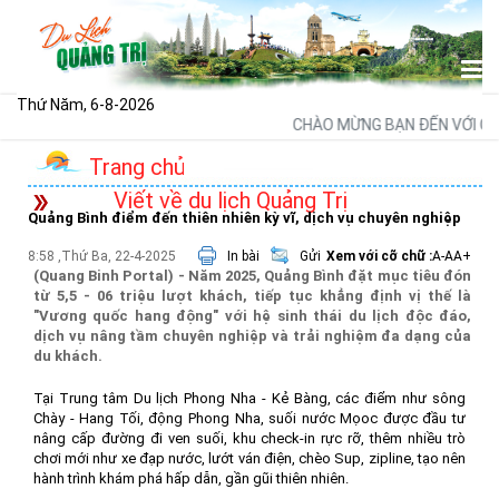
Thứ Năm, 6-8-2026
CHÀO MỪNG BẠN ĐẾN VỚI CỔNG
Trang chủ
Viết về du lịch Quảng Trị
Quảng Bình điểm đến thiên nhiên kỳ vĩ, dịch vụ chuyên nghiệp
8:58 ,Thứ Ba, 22-4-2025
In bài
Gửi
Xem với cỡ chữ :
A-
A
A+
(Quang Binh Portal) - Năm 2025, Quảng Bình đặt mục tiêu đón
từ 5,5 - 06 triệu lượt khách, tiếp tục khẳng định vị thế là
"Vương quốc hang động" với hệ sinh thái du lịch độc đáo,
dịch vụ nâng tầm chuyên nghiệp và trải nghiệm đa dạng của
du khách.
Tại Trung tâm Du lịch Phong Nha - Kẻ Bàng, các điểm như sông
Chày - Hang Tối, động Phong Nha, suối nước Mọoc được đầu tư
nâng cấp đường đi ven suối, khu check-in rực rỡ, thêm nhiều trò
chơi mới như xe đạp nước, lướt ván điện, chèo Sup, zipline, tạo nên
hành trình khám phá hấp dẫn, gần gũi thiên nhiên.