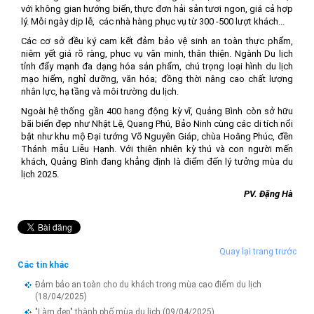
với không gian hướng biển, thực đơn hải sản tươi ngon, giá cả hợp
lý. Mỗi ngày dịp lễ, các nhà hàng phục vụ từ 300 -500 lượt khách...
Các cơ sở đều ký cam kết đảm bảo vệ sinh an toàn thực phẩm,
niêm yết giá rõ ràng, phục vụ văn minh, thân thiện. Ngành Du lịch
tỉnh đẩy mạnh đa dạng hóa sản phẩm, chú trọng loại hình du lịch
mạo hiểm, nghỉ dưỡng, văn hóa; đồng thời nâng cao chất lượng
nhân lực, hạ tầng và môi trường du lịch.
Ngoài hệ thống gần 400 hang động kỳ vĩ, Quảng Bình còn sở hữu
bãi biển đẹp như Nhật Lệ, Quang Phú, Bảo Ninh cùng các di tích nổi
bật như khu mộ Đại tướng Võ Nguyên Giáp, chùa Hoằng Phúc, đền
Thánh mẫu Liễu Hạnh. Với thiên nhiên kỳ thú và con người mến
khách, Quảng Bình đang khẳng định là điểm đến lý tưởng mùa du
lịch 2025.
PV. Đặng Hà
Quay lại trang trước
Các tin khác
Đảm bảo an toàn cho du khách trong mùa cao điểm du lịch
(18/04/2025)
"Làm đẹp" thành phố mùa du lịch
(09/04/2025)