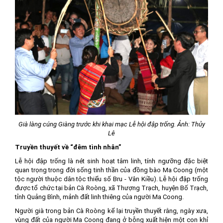
Già làng cúng Giàng trước khi khai mạc Lễ hội đập trống. Ảnh: Thủy
Lê
Truyền thuyết về “đêm tình nhân”
Lễ hội đập trống là nét sinh hoạt tâm linh, tính ngưỡng đặc biệt
quan trọng trong đời sống tinh thần của đồng bào Ma Coong (một
tộc người thuộc dân tộc thiểu số Bru - Vân Kiều). Lễ hội đập trống
được tổ chức tại bản Cà Roòng, xã Thượng Trạch, huyện Bố Trạch,
tỉnh Quảng Bình, mảnh đất linh thiêng của người Ma Coong.
Người già trong bản Cà Roòng kể lại truyền thuyết rằng, ngày xưa,
vùng đất của người Ma Coong đang ở bỗng xuất hiện một con khỉ