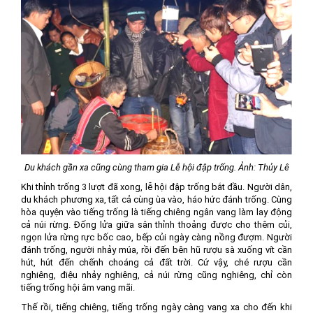
Du khách gần xa cũng cùng tham gia Lễ hội đập trống. Ảnh: Thủy Lê
Khi thỉnh trống 3 lượt đã xong, lễ hội đập trống bắt đầu. Người dân,
du khách phương xa, tất cả cùng ùa vào, háo hức đánh trống. Cùng
hòa quyện vào tiếng trống là tiếng chiêng ngân vang làm lay động
cả núi rừng. Đống lửa giữa sân thỉnh thoảng được cho thêm củi,
ngọn lửa rừng rực bốc cao, bếp củi ngày càng nồng đượm. Người
đánh trống, người nhảy múa, rồi đến bên hũ rượu sà xuống vít cần
hút, hút đến chếnh choáng cả đất trời. Cứ vậy, ché rượu cần
nghiêng, điệu nhảy nghiêng, cả núi rừng cũng nghiêng, chỉ còn
tiếng trống hội âm vang mãi.
Thế rồi, tiếng chiêng, tiếng trống ngày càng vang xa cho đến khi