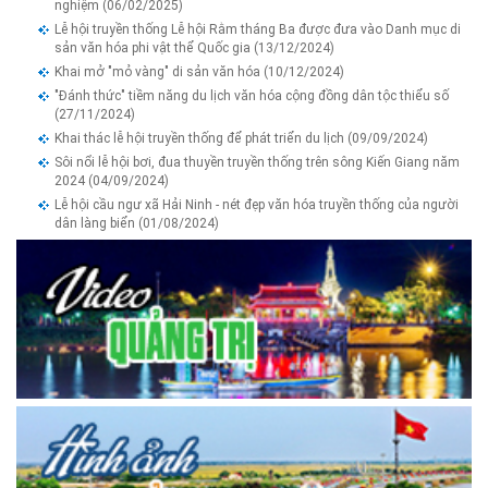
nghiệm
(06/02/2025)
Lễ hội truyền thống Lễ hội Rằm tháng Ba được đưa vào Danh mục di
sản văn hóa phi vật thể Quốc gia
(13/12/2024)
Khai mở "mỏ vàng" di sản văn hóa
(10/12/2024)
"Đánh thức" tiềm năng du lịch văn hóa cộng đồng dân tộc thiểu số
(27/11/2024)
Khai thác lễ hội truyền thống để phát triển du lịch
(09/09/2024)
Sôi nổi lễ hội bơi, đua thuyền truyền thống trên sông Kiến Giang năm
2024
(04/09/2024)
Lễ hội cầu ngư xã Hải Ninh - nét đẹp văn hóa truyền thống của người
dân làng biển
(01/08/2024)