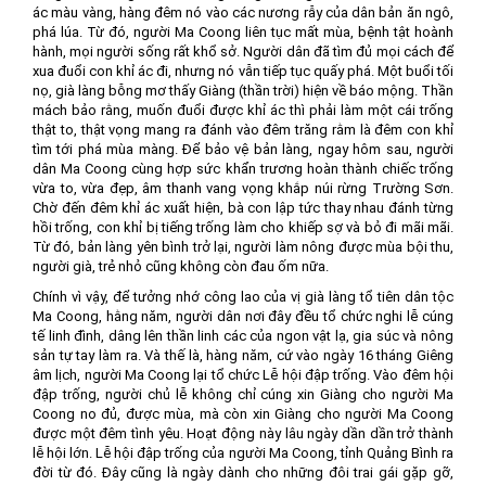
ác màu vàng, hàng đêm nó vào các nương rẫy của dân bản ăn ngô,
phá lúa. Từ đó, người Ma Coong liên tục mất mùa, bệnh tật hoành
hành, mọi người sống rất khổ sở. Người dân đã tìm đủ mọi cách để
xua đuổi con khỉ ác đi, nhưng nó vẫn tiếp tục quấy phá. Một buổi tối
nọ, già làng bỗng mơ thấy Giàng (thần trời) hiện về báo mộng. Thần
mách bảo rằng, muốn đuổi được khỉ ác thì phải làm một cái trống
thật to, thật vọng mang ra đánh vào đêm trăng rằm là đêm con khỉ
tìm tới phá mùa màng. Để bảo vệ bản làng, ngay hôm sau, người
dân Ma Coong cùng hợp sức khẩn trương hoàn thành chiếc trống
vừa to, vừa đẹp, âm thanh vang vọng khắp núi rừng Trường Sơn.
Chờ đến đêm khỉ ác xuất hiện, bà con lập tức thay nhau đánh từng
hồi trống, con khỉ bị tiếng trống làm cho khiếp sợ và bỏ đi mãi mãi.
Từ đó, bản làng yên bình trở lại, người làm nông được mùa bội thu,
người già, trẻ nhỏ cũng không còn đau ốm nữa.
Chính vì vậy, để tưởng nhớ công lao của vị già làng tổ tiên dân tộc
Ma Coong, hằng năm, người dân nơi đây đều tổ chức nghi lễ cúng
tế linh đình, dâng lên thần linh các của ngon vật lạ, gia súc và nông
sản tự tay làm ra. Và thế là, hàng năm, cứ vào ngày 16 tháng Giêng
âm lịch, người Ma Coong lại tổ chức Lễ hội đập trống. Vào đêm hội
đập trống, người chủ lễ không chỉ cúng xin Giàng cho người Ma
Coong no đủ, được mùa, mà còn xin Giàng cho người Ma Coong
được một đêm tình yêu. Hoạt động này lâu ngày dần dần trở thành
lễ hội lớn. Lễ hội đập trống của người Ma Coong, tỉnh Quảng Bình ra
đời từ đó. Đây cũng là ngày dành cho những đôi trai gái gặp gỡ,