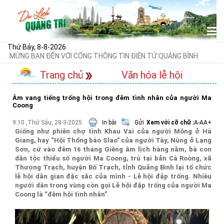
Thứ Bảy, 8-8-2026
MỪNG BẠN ĐẾN VỚI CỔNG THÔNG TIN ĐIỆN TỬ QUẢNG BÌNH
Trang chủ
Văn hóa lễ hội
Âm vang tiếng trống hội trong đêm tình nhân của người Ma
Coong
9:10 ,Thứ Sáu, 28-3-2025
In bài
Gửi
Xem với cỡ chữ :
A-
A
A+
Giống như phiên chợ tình Khau Vai của người Mông ở Hà
Giang, hay “Hội Thổng báo Slao” của người Tày, Nùng ở Lạng
Sơn, cứ vào đêm 16 tháng Giêng âm lịch hàng năm, bà con
dân tộc thiểu số người Ma Coong, trú tại bản Cà Roòng, xã
Thượng Trạch, huyện Bố Trạch, tỉnh Quảng Bình lại tổ chức
lễ hội dân gian đặc sắc của mình - Lễ hội đập trống. Nhiều
người dân trong vùng còn gọi Lễ hội đập trống của người Ma
Coong là “đêm hội tình nhân”.