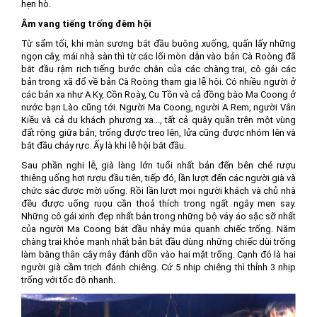
hẹn hò.
Âm vang tiếng trống đêm hội
Từ sẩm tối, khi màn sương bắt đầu buông xuống, quấn lấy những
ngọn cây, mái nhà sàn thì từ các lối mòn dẫn vào bản Cà Roòng đã
bắt đầu rậm rịch tiếng bước chân của các chàng trai, cô gái các
bản trong xã đổ về bản Cà Roòng tham gia lễ hội. Có nhiều người ở
các bản xa như A Ky, Cồn Roày, Cu Tồn và cả đồng bào Ma Coong ở
nước bạn Lào cũng tới. Người Ma Coong, người A Rem, người Vân
Kiều và cả du khách phương xa..., tất cả quây quần trên một vùng
đất rộng giữa bản, trống được treo lên, lửa cũng được nhóm lên và
bắt đầu cháy rực. Ấy là khi lễ hội bắt đầu.
Sau phần nghi lễ, già làng lớn tuổi nhất bản đến bên ché rượu
thiêng uống hơi rượu đầu tiên, tiếp đó, lần lượt đến các người già và
chức sắc được mời uống. Rồi lần lượt mọi người khách và chủ nhà
đều được uống ruọu cần thoả thích trong ngất ngây men say.
Những cô gái xinh đẹp nhất bản trong những bộ váy áo sặc sỡ nhất
của người Ma Coong bắt đầu nhảy múa quanh chiếc trống. Năm
chàng trai khỏe mạnh nhất bản bắt đầu dùng những chiếc dùi trống
làm bằng thân cây mây đánh dồn vào hai mặt trống. Cạnh đó là hai
người già cầm trịch đánh chiêng. Cứ 5 nhịp chiêng thì thỉnh 3 nhịp
trống với tốc độ nhanh.