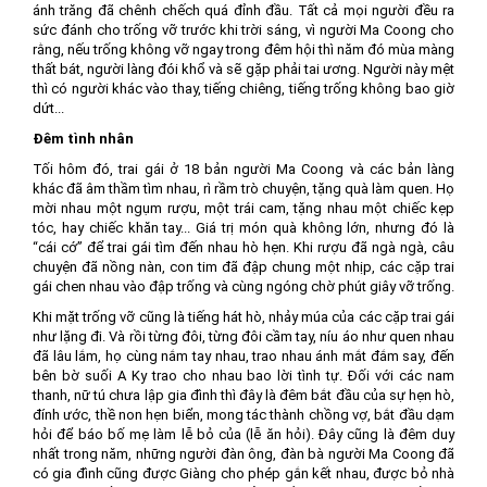
ánh trăng đã chênh chếch quá đỉnh đầu. Tất cả mọi người đều ra
sức đánh cho trống vỡ trước khi trời sáng, vì người Ma Coong cho
rằng, nếu trống không vỡ ngay trong đêm hội thì năm đó mùa màng
thất bát, người làng đói khổ và sẽ gặp phải tai ương. Người này mệt
thì có người khác vào thay, tiếng chiêng, tiếng trống không bao giờ
dứt...
Đêm tình nhân
Tối hôm đó, trai gái ở 18 bản người Ma Coong và các bản làng
khác đã âm thầm tìm nhau, rì rầm trò chuyện, tặng quà làm quen. Họ
mời nhau một ngụm rượu, một trái cam, tặng nhau một chiếc kẹp
tóc, hay chiếc khăn tay... Giá trị món quà không lớn, nhưng đó là
“cái cớ” để trai gái tìm đến nhau hò hẹn. Khi rượu đã ngà ngà, câu
chuyện đã nồng nàn, con tim đã đập chung một nhịp, các cặp trai
gái chen nhau vào đập trống và cùng ngóng chờ phút giây vỡ trống.
Khi mặt trống vỡ cũng là tiếng hát hò, nhảy múa của các cặp trai gái
như lặng đi. Và rồi từng đôi, từng đôi cầm tay, níu áo như quen nhau
đã lâu lắm, họ cùng nắm tay nhau, trao nhau ánh mắt đắm say, đến
bên bờ suối A Ky trao cho nhau bao lời tình tự. Đối với các nam
thanh, nữ tú chưa lập gia đình thì đây là đêm bắt đầu của sự hẹn hò,
đính ước, thề non hẹn biển, mong tác thành chồng vợ, bắt đầu dạm
hỏi để báo bố mẹ làm lễ bỏ của (lễ ăn hỏi). Đây cũng là đêm duy
nhất trong năm, những người đàn ông, đàn bà người Ma Coong đã
có gia đình cũng được Giàng cho phép gắn kết nhau, được bỏ nhà