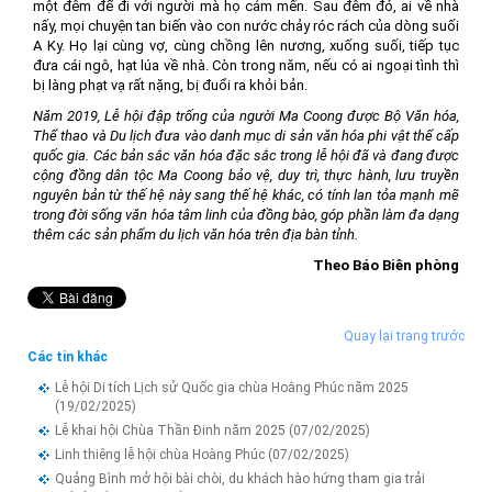
một đêm để đi với người mà họ cảm mến. Sau đêm đó, ai về nhà
nấy, mọi chuyện tan biến vào con nước chảy róc rách của dòng suối
A Ky. Họ lại cùng vợ, cùng chồng lên nương, xuống suối, tiếp tục
đưa cái ngô, hạt lúa về nhà. Còn trong năm, nếu có ai ngoại tình thì
bị làng phạt vạ rất nặng, bị đuổi ra khỏi bản.
Năm 2019, Lễ hội đập trống của người Ma Coong được Bộ Văn hóa,
Thể thao và Du lịch đưa vào danh mục di sản văn hóa phi vật thể cấp
quốc gia. Các bản sắc văn hóa đặc sắc trong lễ hội đã và đang được
cộng đồng dân tộc Ma Coong bảo vệ, duy trì, thực hành, lưu truyền
nguyên bản từ thế hệ này sang thế hệ khác, có tính lan tỏa mạnh mẽ
trong đời sống văn hóa tâm linh của đồng bào, góp phần làm đa dạng
thêm các sản phẩm du lịch văn hóa trên địa bàn tỉnh.
Theo Báo Biên phòng
Quay lại trang trước
Các tin khác
Lễ hội Di tích Lịch sử Quốc gia chùa Hoằng Phúc năm 2025
(19/02/2025)
Lễ khai hội Chùa Thần Đinh năm 2025
(07/02/2025)
Linh thiêng lễ hội chùa Hoàng Phúc
(07/02/2025)
Quảng Bình mở hội bài chòi, du khách hào hứng tham gia trải