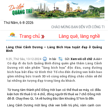
Thứ Năm, 6-8-2026
CHÀO MỪNG BẠN ĐẾN VỚI CỔNG THÔNG TIN
Trang chủ
Làng quê, làng nghề
Làng Chài Cảnh Dương – Làng Bích Họa tuyệt đẹp ở Quảng
Bình
9:25 ,Thứ Sáu, 13-12-2024
In bài
Gửi
Xem với cỡ chữ :
A-
A
A+
Có dịp đi du lịch Quảng Bình đừng quên ghé thăm Làng Cảnh
Dương với sản phẩm “làng bích họa” độc đáo, cung đường
bích họa bắt đầu từ Đình thờ Tổ cho đến đường ven biển bao
gồm những bức tranh 3D vô cùng sống động chắc chắn sẽ để
lại những ấn tượng đẹp trong lòng du khách.
Từ trung tâm thành phố Đồng Hới bạn có thể thuê xe máy, có điều
kiện hơn thì thuê ô tô 4 chỗ, đông người thì thuê xe 7 chỗ Đồng Hới
để đi. Chạy theo QL 1A về hướng Bắc tầm khoảng 57 km là đến.
Làng Cảnh Dương một làng chài ven biển trù phú, nằm cạnh con