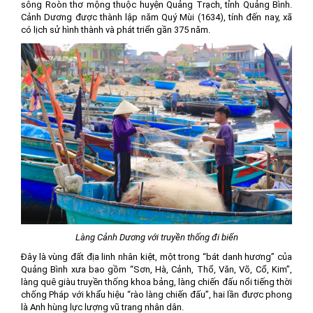
sông Roòn thơ mộng thuộc huyện Quảng Trạch, tỉnh Quảng Bình.
Cảnh Dương được thành lập năm Quý Mùi (1634), tính đến nay, xã
có lịch sử hình thành và phát triển gần 375 năm.
Làng Cảnh Dương với truyền thống đi biển
Đây là vùng đất địa linh nhân kiệt, một trong “bát danh hương” của
Quảng Bình xưa bao gồm “Sơn, Hà, Cảnh, Thổ, Văn, Võ, Cổ, Kim’’,
làng quê giàu truyền thống khoa bảng, làng chiến đấu nổi tiếng thời
chống Pháp với khẩu hiệu “rào làng chiến đấu”, hai lần được phong
là Anh hùng lực lượng vũ trang nhân dân.