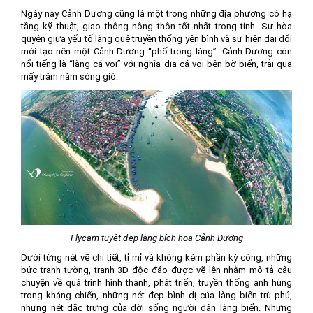
Ngày nay Cảnh Dương cũng là một trong những địa phương có hạ
tầng kỹ thuật, giao thông nông thôn tốt nhất trong tỉnh. Sự hòa
quyện giữa yếu tố làng quê truyền thống yên bình và sự hiện đại đổi
mới tạo nên một Cảnh Dương “phố trong làng”. Cảnh Dương còn
nổi tiếng là “làng cá voi” với nghĩa địa cá voi bên bờ biển, trải qua
mấy trăm năm sóng gió.
Flycam tuyệt đẹp làng bích họa Cảnh Dương
Dưới từng nét vẽ chi tiết, tỉ mỉ và không kém phần kỳ công, những
bức tranh tường, tranh 3D độc đáo được vẽ lên nhằm mô tả câu
chuyện về quá trình hình thành, phát triển, truyền thống anh hùng
trong kháng chiến, những nét đẹp bình dị của làng biển trù phú,
những nét đặc trưng của đời sống người dân làng biển. Những