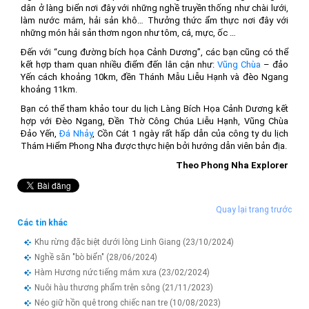
dân ở làng biển nơi đây với những nghề truyền thống như chài lưới,
làm nước mắm, hải sản khô… Thưởng thức ẩm thực nơi đây với
những món hải sản thơm ngon như tôm, cá, mực, ốc …
Đến với “cung đường bích họa Cảnh Dương”, các bạn cũng có thể
kết hợp tham quan nhiều điểm đến lân cận như:
Vũng Chùa
– đảo
Yến cách khoảng 10km, đền Thánh Mẫu Liễu Hạnh và đèo Ngang
khoảng 11km.
Bạn có thể tham khảo tour du lịch Làng Bích Họa Cảnh Dương kết
hợp với Đèo Ngang, Đền Thờ Công Chúa Liễu Hạnh, Vũng Chùa
Đảo Yến,
Đá Nhảy
, Cồn Cát 1 ngày rất hấp dẫn của công ty du lịch
Thám Hiểm Phong Nha được thực hiện bởi hướng dẫn viên bản địa.
Theo Phong Nha Explorer
Quay lại trang trước
Các tin khác
Khu rừng đặc biệt dưới lòng Linh Giang
(23/10/2024)
Nghề săn "bò biển"
(28/06/2024)
Hàm Hương nức tiếng mắm xưa
(23/02/2024)
Nuôi hàu thương phẩm trên sông
(21/11/2023)
Néo giữ hồn quê trong chiếc nan tre
(10/08/2023)