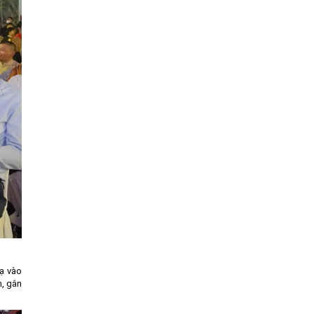
hạ vào
h, gắn