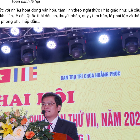
Toàn cảnh lễ hội
c với nhiều hoạt động văn hóa, tâm linh theo nghi thức Phật giáo như: Lễ c
khai ấn; lễ cầu Quốc thái dân an; thuyết pháp, quy y tam bảo; lễ phát lộc và th
ao phong phú, hấp dẫn…