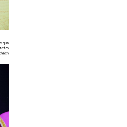
ức qua
óa tâm
 khách