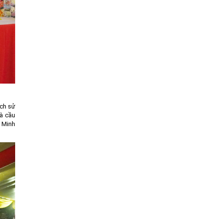
ịch sử
à cầu
a Minh