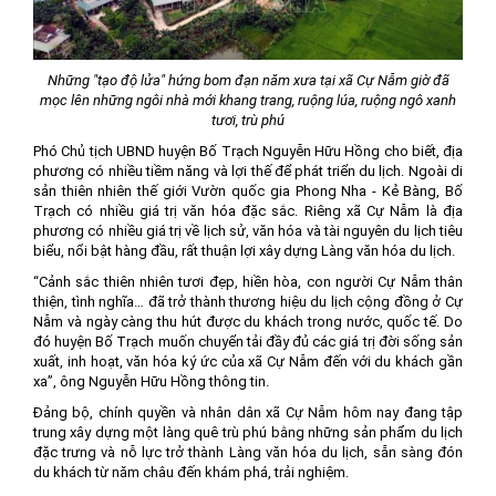
Những "tạo độ lửa" hứng bom đạn năm xưa tại xã Cự Nẫm giờ đã
mọc lên những ngôi nhà mới khang trang, ruộng lúa, ruộng ngô xanh
tươi, trù phú
Phó Chủ tịch UBND huyện Bố Trạch Nguyễn Hữu Hồng cho biết, địa
phương có nhiều tiềm năng và lợi thế để phát triển du lịch. Ngoài di
sản thiên nhiên thế giới Vườn quốc gia Phong Nha - Kẻ Bàng, Bố
Trạch có nhiều giá trị văn hóa đặc sắc. Riêng xã Cự Nẫm là địa
phương có nhiều giá trị về lịch sử, văn hóa và tài nguyên du lịch tiêu
biểu, nổi bật hàng đầu, rất thuận lợi xây dựng Làng văn hóa du lịch.
“Cảnh sắc thiên nhiên tươi đẹp, hiền hòa, con người Cự Nẫm thân
thiện, tình nghĩa… đã trở thành thương hiệu du lịch cộng đồng ở Cự
Nẫm và ngày càng thu hút được du khách trong nước, quốc tế. Do
đó huyện Bố Trạch muốn chuyển tải đầy đủ các giá trị đời sống sản
xuất, inh hoạt, văn hóa ký ức của xã Cự Nẫm đến với du khách gần
xa”, ông Nguyễn Hữu Hồng thông tin.
Đảng bộ, chính quyền và nhân dân xã Cự Nẫm hôm nay đang tập
trung xây dựng một làng quê trù phú bằng những sản phẩm du lịch
đặc trưng và nỗ lực trở thành Làng văn hóa du lịch, sẵn sàng đón
du khách từ năm châu đến khám phá, trải nghiệm.