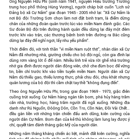
Ông Nguyễn Hữu Phi (sinh năm 1941, nguyên Hiệu trưởng Trường
trung học phổ thông Hùng Vương), người chắp bút cuốn “Lịch sử
Đảng bộ xã Cự Nẫm” giai đoạn 1945 - 2005 nhớ lại: “Xã Cự Nẫm là
nơi Bộ đội Trường Sơn chọn làm nơi đặt binh trạm, là điểm dừng
chân của những đoàn quân trước lúc vào miền Nam đánh giặc. Các
Sư đoàn Bộ đội trên đường hành quân đều dừng lại đây một đêm
trước khi vào trận, các thương bệnh binh trên đường ra Bắc cũng
dừng lại đây để nghỉ ngơi, lấy nhu yếu phẩm”.
Thời điểm đó, với tinh thần “vì miền Nam ruột thịt”, nhân dân xã Cự
Nẫm đã nhường nhà, giường chiếu cho bộ đội ngủ, còn gia đình lại
dùng rơm vàng lót ổ để nằm. Nhiều lính trẻ vừa rời ghế nhà trường
nhớ gia đình được người dân động viên, chở che đùm bọc để vững
tin, bền chí trước khi vào tiền tuyến miền Nam. Người dân xã Cự
Nẫm dù thiếu gạo, thiếu lương thực, phải chịu đói, chịu khát nhưng
quân lương của bộ đội thì cầm chặt tay thề “không đụng đến”.
Theo ông Nguyễn Hữu Phi, trong giai đoạn 1969 - 1973, giặc điên
cuồng trút xuống Cự Nẫm hàng ngàn tấn bom, phá hủy hàng trăm
căn nhà, trường học, hàng trăm người đã ngã xuống. Những địa
danh như Rú Nguốn, Đôộng Dôn, Cồn Tro, Cồn Nàn, Đồi Vải Chết…
đều gắn liền với những trận chiến đấu anh dũng, kiên cường của
người dân Cự Nẫm. Bom đạn của kẻ thù không làm lung lay được ý
chí, quyết tâm đánh thắng giặc Mỹ của người dân.
Những năm tháng kháng chiến ác liệt, mảnh đất kiên cường, nghĩa