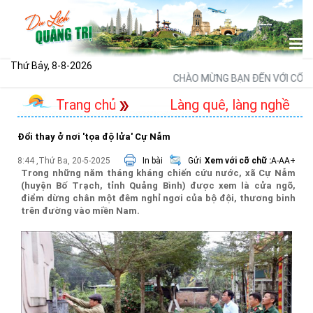
Thứ Bảy, 8-8-2026
CHÀO MỪNG BẠN ĐẾN VỚI CỔNG TH
Trang chủ
Làng quê, làng nghề
Đổi thay ở nơi 'tọa độ lửa' Cự Nẫm
8:44 ,Thứ Ba, 20-5-2025
In bài
Gửi
Xem với cỡ chữ :
A-
A
A+
Trong những năm tháng kháng chiến cứu nước, xã Cự Nẫm
(huyện Bố Trạch, tỉnh Quảng Bình) được xem là cửa ngõ,
điểm dừng chân một đêm nghỉ ngơi của bộ đội, thương binh
trên đường vào miền Nam.