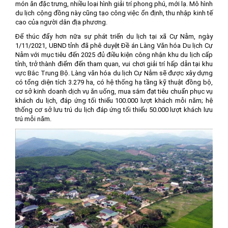
món ăn đặc trưng, nhiều loại hình giải trí phong phú, mới lạ. Mô hình
du lịch cộng đồng này cũng tạo công việc ổn định, thu nhập kinh tế
cao của người dân địa phương.
Để thúc đẩy hơn nữa sự phát triển du lịch tại xã Cự Nẫm, ngày
1/11/2021, UBND tỉnh đã phê duyệt Đề án Làng Văn hóa Du lịch Cự
Nẫm với mục tiêu đến 2025 đủ điều kiện công nhận khu du lịch cấp
tỉnh, trở thành điểm đến tham quan, vui chơi giải trí hấp dẫn tại khu
vực Bắc Trung Bộ. Làng văn hóa du lịch Cự Nẫm sẽ được xây dựng
có tổng diện tích 3.279 ha, có hệ thống hạ tầng kỹ thuật đồng bộ,
cơ sở kinh doanh dịch vụ ăn uống, mua sắm đạt tiêu chuẩn phục vụ
khách du lịch, đáp ứng tối thiểu 100.000 lượt khách mỗi năm; hệ
thống cơ sở lưu trú du lịch đáp ứng tối thiểu 50.000 lượt khách lưu
trú mỗi năm.