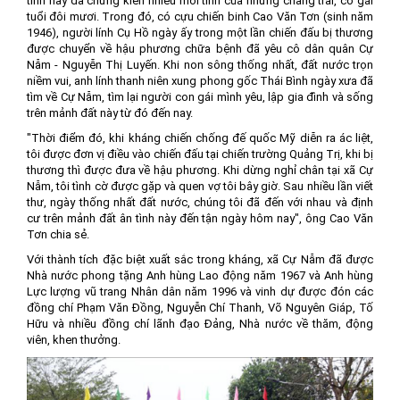
tình này đã chứng kiến nhiều mối tình của những chàng trai, cô gái
tuổi đôi mươi. Trong đó, có cựu chiến binh Cao Văn Tơn (sinh năm
1946), người lính Cụ Hồ ngày ấy trong một lần chiến đấu bị thương
được chuyển về hậu phương chữa bệnh đã yêu cô dân quân Cự
Nẫm - Nguyễn Thị Luyến. Khi non sông thống nhất, đất nước trọn
niềm vui, anh lính thanh niên xung phong gốc Thái Bình ngày xưa đã
tìm về Cự Nẫm, tìm lại người con gái mình yêu, lập gia đình và sống
trên mảnh đất này từ đó đến nay.
"Thời điểm đó, khi kháng chiến chống đế quốc Mỹ diễn ra ác liệt,
tôi được đơn vị điều vào chiến đấu tại chiến trường Quảng Trị, khi bị
thương thì được đưa về hậu phương. Khi dừng nghỉ chân tại xã Cự
Nẫm, tôi tình cờ được gặp và quen vợ tôi bây giờ. Sau nhiều lần viết
thư, ngày thống nhất đất nước, chúng tôi đã đến với nhau và định
cư trên mảnh đất ân tình này đến tận ngày hôm nay", ông Cao Văn
Tơn chia sẻ.
Với thành tích đặc biệt xuất sắc trong kháng, xã Cự Nẫm đã được
Nhà nước phong tặng Anh hùng Lao động năm 1967 và Anh hùng
Lực lượng vũ trang Nhân dân năm 1996 và vinh dự được đón các
đồng chí Phạm Văn Đồng, Nguyễn Chí Thanh, Võ Nguyên Giáp, Tố
Hữu và nhiều đồng chí lãnh đạo Đảng, Nhà nước về thăm, động
viên, khen thưởng.