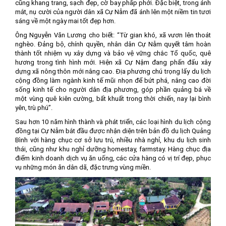
cũng khang trang, sạch đẹp, cờ bay phấp phới. Đặc biệt, trong ánh
mắt, nụ cười của người dân xã Cự Nẫm đã ánh lên một niềm tin tươi
sáng về một ngày mai tốt đẹp hơn.
Ông Nguyễn Văn Lương cho biết: “Từ gian khó, xã vươn lên thoát
nghèo. Đảng bộ, chính quyền, nhân dân Cự Nẫm quyết tâm hoàn
thành tốt nhiệm vụ xây dựng và bảo vệ vững chắc Tổ quốc, quê
hương trong tình hình mới. Hiện xã Cự Nậm đang phấn đấu xây
dựng xã nông thôn mới nâng cao. Địa phương chú trọng lấy du lịch
cộng đồng làm ngành kinh tế mũi nhọn để bứt phá, nâng cao đời
sống kinh tế cho người dân địa phương, góp phần quảng bá về
một vùng quê kiên cường, bất khuất trong thời chiến, nay lại bình
yên, trù phú”.
Sau hơn 10 năm hình thành và phát triển, các loại hình du lịch cộng
đồng tại Cự Nẫm bắt đầu được nhận diện trên bản đồ du lịch Quảng
Bình với hàng chục cơ sở lưu trú, nhiều nhà nghỉ, khu du lịch sinh
thái, cũng như khu nghỉ dưỡng homestay, farmstay. Hàng chục địa
điểm kinh doanh dịch vụ ăn uống, các cửa hàng có vị trí đẹp, phục
vụ những món ăn dân dã, đặc trưng vùng miền.