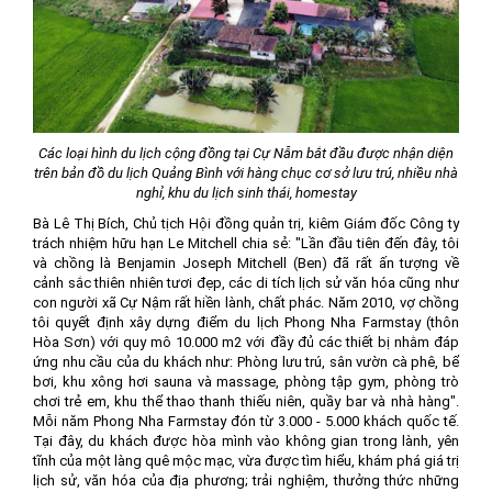
Các loại hình du lịch cộng đồng tại Cự Nẫm bắt đầu được nhận diện
trên bản đồ du lịch Quảng Bình với hàng chục cơ sở lưu trú, nhiều nhà
nghỉ, khu du lịch sinh thái, homestay
Bà Lê Thị Bích, Chủ tịch Hội đồng quản trị, kiêm Giám đốc Công ty
trách nhiệm hữu hạn Le Mitchell chia sẻ: "Lần đầu tiên đến đây, tôi
và chồng là Benjamin Joseph Mitchell (Ben) đã rất ấn tượng về
cảnh sắc thiên nhiên tươi đẹp, các di tích lịch sử văn hóa cũng như
con người xã Cự Nậm rất hiền lành, chất phác. Năm 2010, vợ chồng
tôi quyết định xây dựng điểm du lịch Phong Nha Farmstay (thôn
Hòa Sơn) với quy mô 10.000 m2 với đầy đủ các thiết bị nhằm đáp
ứng nhu cầu của du khách như: Phòng lưu trú, sân vườn cà phê, bể
bơi, khu xông hơi sauna và massage, phòng tập gym, phòng trò
chơi trẻ em, khu thể thao thanh thiếu niên, quầy bar và nhà hàng".
Mỗi năm Phong Nha Farmstay đón từ 3.000 - 5.000 khách quốc tế.
Tại đây, du khách được hòa mình vào không gian trong lành, yên
tĩnh của một làng quê mộc mạc, vừa được tìm hiểu, khám phá giá trị
lịch sử, văn hóa của địa phương; trải nghiệm, thưởng thức những