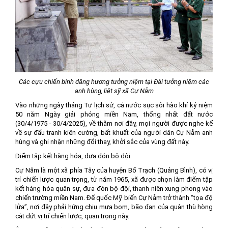
Các cựu chiến binh dâng hương tưởng niệm tại Đài tưởng niệm các
anh hùng, liệt sỹ xã Cự Nẫm
Vào những ngày tháng Tư lịch sử, cả nước sục sôi hào khí kỷ niệm
50 năm Ngày giải phóng miền Nam, thống nhất đất nước
(30/4/1975 - 30/4/2025), về thăm nơi đây, mọi người được nghe kể
về sự đấu tranh kiên cường, bất khuất của người dân Cự Nẫm anh
hùng và ghi nhận những đổi thay, khởi sắc của vùng đất này.
Điểm tập kết hàng hóa, đưa đón bộ đội
Cự Nẫm là một xã phía Tây của huyện Bố Trạch (Quảng Bình), có vị
trí chiến lược quan trọng, từ năm 1965, xã được chọn làm điểm tập
kết hàng hóa quân sự, đưa đón bộ đội, thanh niên xung phong vào
chiến trường miền Nam. Đế quốc Mỹ biến Cự Nẫm trở thành “tọa độ
lửa”, nơi đây phải hứng chịu mưa bom, bão đạn của quân thù hòng
cắt đứt vị trí chiến lược, quan trọng này.