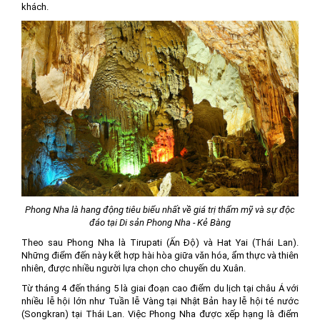
khách.
Phong Nha là hang động tiêu biểu nhất về giá trị thẩm mỹ và sự độc
đáo tại Di sản Phong Nha - Kẻ Bàng
Theo sau Phong Nha là Tirupati (Ấn Độ) và Hat Yai (Thái Lan).
Những điểm đến này kết hợp hài hòa giữa văn hóa, ẩm thực và thiên
nhiên, được nhiều người lựa chọn cho chuyến du Xuân.
Từ tháng 4 đến tháng 5 là giai đoạn cao điểm du lịch tại châu Á với
nhiều lễ hội lớn như Tuần lễ Vàng tại Nhật Bản hay lễ hội té nước
(Songkran) tại Thái Lan. Việc Phong Nha được xếp hạng là điểm