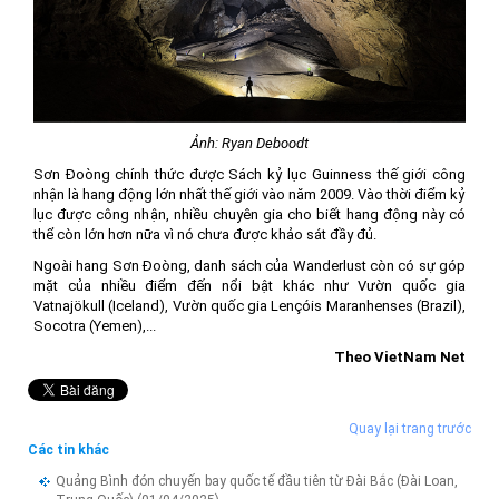
Ảnh: Ryan Deboodt
Sơn Đoòng chính thức được Sách kỷ lục Guinness thế giới công
nhận là hang động lớn nhất thế giới vào năm 2009. Vào thời điểm kỷ
lục được công nhận, nhiều chuyên gia cho biết hang động này có
thể còn lớn hơn nữa vì nó chưa được khảo sát đầy đủ.
Ngoài hang Sơn Đoòng, danh sách của Wanderlust còn có sự góp
mặt của nhiều điểm đến nổi bật khác như Vườn quốc gia
Vatnajökull (Iceland), Vườn quốc gia Lençóis Maranhenses (Brazil),
Socotra (Yemen),...
Theo VietNam Net
Quay lại trang trước
Các tin khác
Quảng Bình đón chuyến bay quốc tế đầu tiên từ Đài Bắc (Đài Loan,