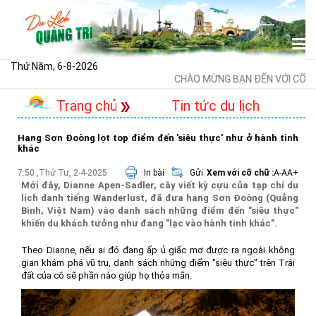
Thứ Năm, 6-8-2026
CHÀO MỪNG BẠN ĐẾN VỚI CỔNG T
Trang chủ
Tin tức du lịch
Hang Sơn Đoòng lọt top điểm đến 'siêu thực' như ở hành tinh
khác
7:50 ,Thứ Tư, 2-4-2025
In bài
Gửi
Xem với cỡ chữ :
A-
A
A+
Mới đây, Dianne Apen-Sadler, cây viết kỳ cựu của tạp chí du
lịch danh tiếng Wanderlust, đã đưa hang Sơn Đoòng (Quảng
Bình, Việt Nam) vào danh sách những điểm đến "siêu thực"
khiến du khách tưởng như đang "lạc vào hành tinh khác".
Theo Dianne, nếu ai đó đang ấp ủ giấc mơ được ra ngoài không
gian khám phá vũ trụ, danh sách những điểm "siêu thực" trên Trái
đất của cô sẽ phần nào giúp họ thỏa mãn.