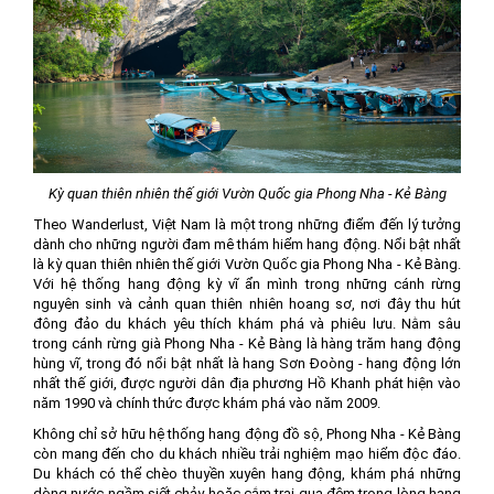
Kỳ quan thiên nhiên thế giới Vườn Quốc gia Phong Nha - Kẻ Bàng
Theo Wanderlust, Việt Nam là một trong những điểm đến lý tưởng
dành cho những người đam mê thám hiểm hang động. Nổi bật nhất
là kỳ quan thiên nhiên thế giới Vườn Quốc gia Phong Nha - Kẻ Bàng.
Với hệ thống hang động kỳ vĩ ẩn mình trong những cánh rừng
nguyên sinh và cảnh quan thiên nhiên hoang sơ, nơi đây thu hút
đông đảo du khách yêu thích khám phá và phiêu lưu. Nằm sâu
trong cánh rừng già Phong Nha - Kẻ Bàng là hàng trăm hang động
hùng vĩ, trong đó nổi bật nhất là hang Sơn Đoòng - hang động lớn
nhất thế giới, được người dân địa phương Hồ Khanh phát hiện vào
năm 1990 và chính thức được khám phá vào năm 2009.
Không chỉ sở hữu hệ thống hang động đồ sộ, Phong Nha - Kẻ Bàng
còn mang đến cho du khách nhiều trải nghiệm mạo hiểm độc đáo.
Du khách có thể chèo thuyền xuyên hang động, khám phá những
dòng nước ngầm siết chảy hoặc cắm trại qua đêm trong lòng hang