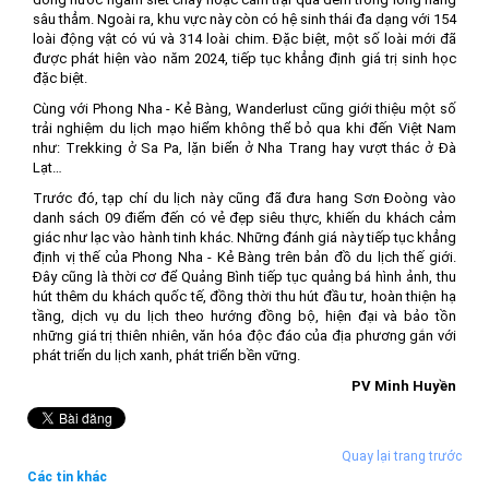
sâu thẳm. Ngoài ra, khu vực này còn có hệ sinh thái đa dạng với 154
loài động vật có vú và 314 loài chim. Đặc biệt, một số loài mới đã
được phát hiện vào năm 2024, tiếp tục khẳng định giá trị sinh học
đặc biệt.
Cùng với Phong Nha - Kẻ Bàng, Wanderlust cũng giới thiệu một số
trải nghiệm du lịch mạo hiểm không thể bỏ qua khi đến Việt Nam
như: Trekking ở Sa Pa, lặn biển ở Nha Trang hay vượt thác ở Đà
Lạt…
Trước đó, tạp chí du lịch này cũng đã đưa hang Sơn Đoòng vào
danh sách 09 điểm đến có vẻ đẹp siêu thực, khiến du khách cảm
giác như lạc vào hành tinh khác. Những đánh giá này tiếp tục khẳng
định vị thế của Phong Nha - Kẻ Bàng trên bản đồ du lịch thế giới.
Đây cũng là thời cơ để Quảng Bình tiếp tục quảng bá hình ảnh, thu
hút thêm du khách quốc tế, đồng thời thu hút đầu tư, hoàn thiện hạ
tầng, dịch vụ du lịch theo hướng đồng bộ, hiện đại và bảo tồn
những giá trị thiên nhiên, văn hóa độc đáo của địa phương gắn với
phát triển du lịch xanh, phát triển bền vững.
PV Minh Huyền
Quay lại trang trước
Các tin khác