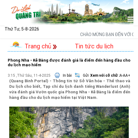
Thứ Tư, 5-8-2026
CHÀO MỪNG BẠN ĐẾN VỚI CỔNG
Trang chủ
Tin tức du lịch
Phong Nha - Kẻ Bàng được đánh giá là điểm đến hàng đầu cho
du lịch mạo hiểm
3:15 ,Thứ Sáu, 11-4-2025
In bài
Gửi
Xem với cỡ chữ :
A-
A
A+
(Quang Binh Portal) - Thông tin từ Sở Văn hóa - Thể thao và
Du lịch cho biết, Tạp chí du lịch danh tiếng Wanderlust (Anh)
vừa đánh giá Vườn quốc gia Phong Nha - Kẻ Bàng là điểm đến
hàng đầu cho du lịch mạo hiểm tại Việt Nam.